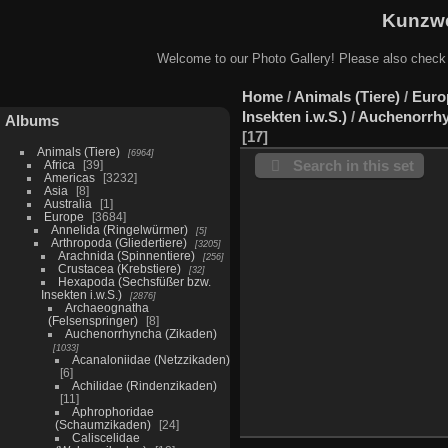
Kunzwe
Welcome to our Photo Gallery! Please also check
Home
/
Animals (Tiere)
/
Euro
Insekten i.w.S.)
/
Auchenorrhy
Albums
17
Animals (Tiere)
6964
Search in this set
Africa
39
Americas
3232
Asia
8
Australia
1
Europe
3684
Annelida (Ringelwürmer)
5
Arthropoda (Gliedertiere)
3205
Arachnida (Spinnentiere)
256
Crustacea (Krebstiere)
32
Hexapoda (Sechsfüßer bzw.
Insekten i.w.S.)
2876
Archaeognatha
(Felsenspringer)
8
Auchenorrhyncha (Zikaden)
1033
Acanaloniidae (Netzzikaden)
6
Achilidae (Rindenzikaden)
11
Aphrophoridae
(Schaumzikaden)
24
Caliscelidae