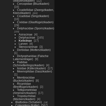
(Walzenzikaden)
12
Cercopidae (Bluzikaden)
16
Cicadellidae (Zwergzikaden,
Kleinzikaden)
663
Cicadidae (Singzikaden)
16
Cixiidae (Glasflügelzikaden)
29
Delphacidae (Spornzikaden)
193
Asiracinae
4
Delphacinae
165
Kelisiinae
17
Larven
4
Stenocraninae
3
Derbidae (Mottenzikaden)
1
Dictyopharidae (Falsche
Laternenträger)
9
Flatidae
(Schmetterlingszikaden)
4
Issidae (Käferzikaden)
17
Meenoplidae (Gaszikaden)
1
Membracidae
(Buckelzikaden)
8
Ricaniidae
(Breitflügelzikaden)
2
Tettigometridae
(Ameisenzikaden)
17
Tropiduchidae
(Mückenzikaden)
4
Blattodea (Schaben)
14
Coleoptera (Käfer)
567