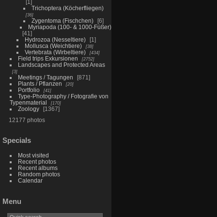
1
Trichoptera (Köcherfliegen)
36
Zygentoma (Fischchen)
6
Myriapoda (100- & 1000-Füßer)
41
Hydrozoa (Nesseltiere)
1
Mollusca (Weichtiere)
38
Vertebrata (Wirbeltiere)
434
Field trips Exkursionen
2752
Landscapes and Protected Areas
3
Meetings / Tagungen
871
Plants / Pflanzen
20
Portfolio
41
Type-Photography / Fotografie von
Typenmaterial
170
Zoology
1367
12177 photos
Specials
Most visited
Recent photos
Recent albums
Random photos
Calendar
Menu