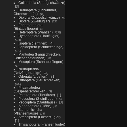
Collembola (Springschwänze)
3
Dermaptera (Ohrwürmer,
Ohrenschlürfer)
11
Diplura (Doppelschwänze)
4
Diptera (Zweiflügler)
72
Ephemeroptera
(Eintagsfliegen)
4
Heteroptera (Wanzen)
252
Hymenoptera (Hautflügler)
214
Isoptera (Termiten)
4
Lepidoptera (Schmetterlinge)
213
Mantodea (Fangschrecken,
Gottesanbeterinnen)
8
Mecoptera (Schnabelfliegen)
17
Neuropterida
(Netzflüglerartige)
82
Odonata (Libellen)
81
Orthoptera (Heuschrecken)
202
Phasmatodea
(Gespenstschrecken)
3
Phthiraptera (Tierläuse)
1
Plecoptera (Steinfliegen)
9
Psocoptera (Staubläuse)
3
Siphonaptera (Flöhe)
3
Sternorrhyncha
(Pflanzenläuse)
24
Strepsiptera (Fächerflügler)
1
Thysanoptera (Fransenflügler)