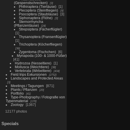
(Gespenstschrecken)
3
Phthiraptera (Tierläuse)
1
Plecoptera (Steinfliegen)
9
Psocoptera (Staubläuse)
3
Siphonaptera (Flöhe)
3
Sternorrhyncha
(Pflanzenläuse)
24
Strepsiptera (Fächerflügler)
1
Thysanoptera (Fransenflügler)
1
Trichoptera (Köcherfliegen)
36
Zygentoma (Fischchen)
6
Myriapoda (100- & 1000-Füßer)
41
Hydrozoa (Nesseltiere)
1
Mollusca (Weichtiere)
38
Vertebrata (Wirbeltiere)
434
Field trips Exkursionen
2752
Landscapes and Protected Areas
3
Meetings / Tagungen
871
Plants / Pflanzen
20
Portfolio
41
Type-Photography / Fotografie von
Typenmaterial
170
Zoology
1367
12177 photos
Specials