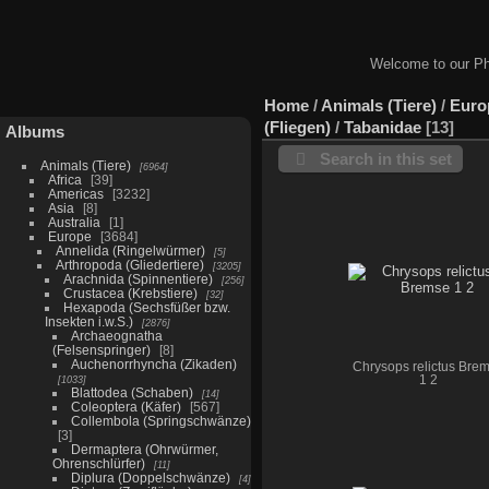
Welcome to our Ph
Home
/
Animals (Tiere)
/
Euro
(Fliegen)
/
Tabanidae
13
Albums
Search in this set
Animals (Tiere)
6964
Africa
39
Americas
3232
Asia
8
Australia
1
Europe
3684
Annelida (Ringelwürmer)
5
Arthropoda (Gliedertiere)
3205
Arachnida (Spinnentiere)
256
Crustacea (Krebstiere)
32
Hexapoda (Sechsfüßer bzw.
Insekten i.w.S.)
2876
Archaeognatha
(Felsenspringer)
8
Auchenorrhyncha (Zikaden)
Chrysops relictus Bre
1033
1 2
Blattodea (Schaben)
14
Coleoptera (Käfer)
567
Collembola (Springschwänze)
3
Dermaptera (Ohrwürmer,
Ohrenschlürfer)
11
Diplura (Doppelschwänze)
4