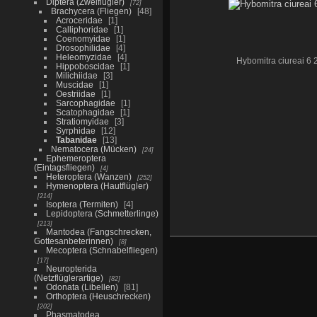
Diptera (Zweiflügler)
72
Brachycera (Fliegen)
48
Acroceridae
1
Calliphoridae
1
Coenomyidae
1
Drosophilidae
4
Heleomyzidae
4
Hybomitra ciureai 6 
Hippoboscidae
1
Milichiidae
3
Muscidae
1
Oestriidae
1
Sarcophagidae
1
Scatophagidae
1
Stratiomyidae
3
Syrphidae
12
Tabanidae
13
Nematocera (Mücken)
24
Ephemeroptera
(Eintagsfliegen)
4
Heteroptera (Wanzen)
252
Hymenoptera (Hautflügler)
214
Isoptera (Termiten)
4
Lepidoptera (Schmetterlinge)
213
Mantodea (Fangschrecken,
Gottesanbeterinnen)
8
Mecoptera (Schnabelfliegen)
17
Neuropterida
(Netzflüglerartige)
82
Odonata (Libellen)
81
Orthoptera (Heuschrecken)
202
Phasmatodea