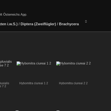
lt Österreichs App
.
en i.w.S.)
/
Diptera (Zweiflügler)
/
Brachycera
uvialis
Hybomitra ciureai 1 2
Hybomitra ciureai 2 2
 7 2