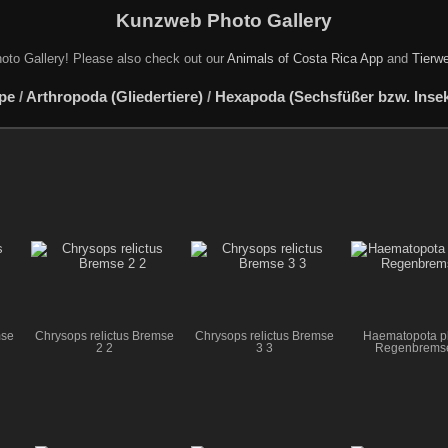
Kunzweb Photo Gallery
oto Gallery! Please also check out our
Animals of Costa Rica App
and
Tierwe
pe
/
Arthropoda (Gliedertiere)
/
Hexapoda (Sechsfüßer bzw. Insekt
mse
Chrysops relictus Bremse
Chrysops relictus Bremse
Haematopota pl
2 2
3 3
Regenbremse