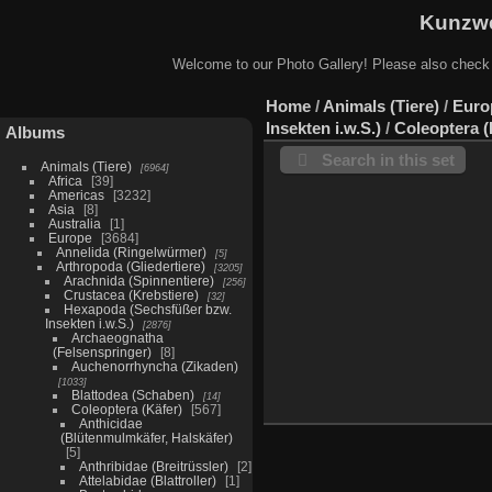
Kunzwe
Welcome to our Photo Gallery! Please also check
Home
/
Animals (Tiere)
/
Euro
Insekten i.w.S.)
/
Coleoptera (
Albums
Search in this set
Animals (Tiere)
6964
Africa
39
Americas
3232
Asia
8
Australia
1
Europe
3684
Annelida (Ringelwürmer)
5
Arthropoda (Gliedertiere)
3205
Arachnida (Spinnentiere)
256
Crustacea (Krebstiere)
32
Hexapoda (Sechsfüßer bzw.
Insekten i.w.S.)
2876
Archaeognatha
(Felsenspringer)
8
Auchenorrhyncha (Zikaden)
1033
Blattodea (Schaben)
14
Coleoptera (Käfer)
567
Anthicidae
(Blütenmulmkäfer, Halskäfer)
5
Anthribidae (Breitrüssler)
2
Attelabidae (Blattroller)
1