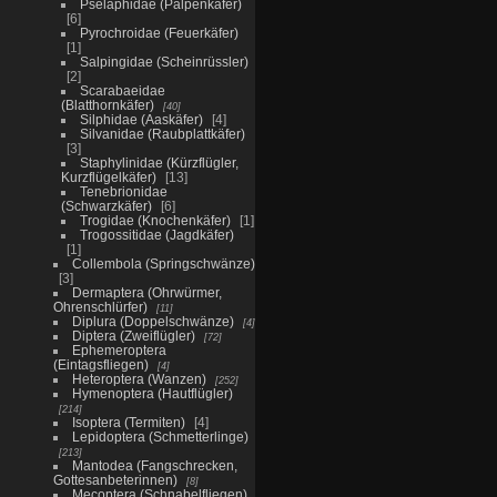
Pselaphidae (Palpenkäfer)
6
Pyrochroidae (Feuerkäfer)
1
Salpingidae (Scheinrüssler)
2
Scarabaeidae
(Blatthornkäfer)
40
Silphidae (Aaskäfer)
4
Silvanidae (Raubplattkäfer)
3
Staphylinidae (Kürzflügler,
Kurzflügelkäfer)
13
Tenebrionidae
(Schwarzkäfer)
6
Trogidae (Knochenkäfer)
1
Trogossitidae (Jagdkäfer)
1
Collembola (Springschwänze)
3
Dermaptera (Ohrwürmer,
Ohrenschlürfer)
11
Diplura (Doppelschwänze)
4
Diptera (Zweiflügler)
72
Ephemeroptera
(Eintagsfliegen)
4
Heteroptera (Wanzen)
252
Hymenoptera (Hautflügler)
214
Isoptera (Termiten)
4
Lepidoptera (Schmetterlinge)
213
Mantodea (Fangschrecken,
Gottesanbeterinnen)
8
Mecoptera (Schnabelfliegen)