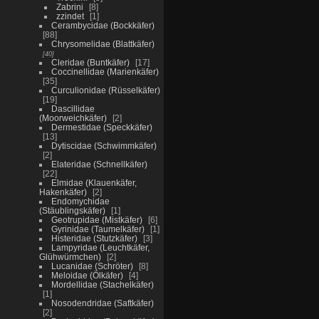
Zabrini
8
zzindet
1
Cerambycidae (Bockkäfer)
88
Chrysomelidae (Blattkäfer)
40
Cleridae (Buntkäfer)
17
Coccinellidae (Marienkäfer)
35
Curculionidae (Rüsselkäfer)
19
Dascillidae
(Moorweichkäfer)
2
Dermestidae (Speckkäfer)
13
Dytiscidae (Schwimmkäfer)
2
Elateridae (Schnellkäfer)
22
Elmidae (Klauenkäfer,
Hakenkäfer)
2
Endomychidae
(Stäublingskäfer)
1
Geotrupidae (Mistkäfer)
6
Gyrinidae (Taumelkäfer)
1
Histeridae (Stutzkäfer)
3
Lampyridae (Leuchtkäfer,
Glühwürmchen)
2
Lucanidae (Schröter)
8
Meloidae (Ölkäfer)
4
Mordellidae (Stachelkäfer)
1
Nosodendridae (Saftkäfer)
2