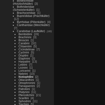
Bostrychidae
(Holzbohrkäfer)
3
Bothrideridae
(Schwielenkäfer)
1
Brachyceridae
1
Buprestidae (Prachtkäfer)
12
Byrrhidae (Pillenkäfer)
4
Cantharidae (Weichkäfer)
7
Carabidae (Laufkäfer)
185
Bembidiini
28
Brachinini
3
Broscini
1
Carabini
32
Chlaeniini
5
Cicindelinae
7
Cychrini
5
Dryptini
1
Elaphrini
3
Harpalini
13
Lebiini
7
Licinini
1
Loricerini
1
Nebrini
10
Notiophilini
2
Odacanthini
1
Omophronini
1
Panagaenini
2
Patrobini
1
Platynini
11
Pterostichini
21
Scaritini
4
Sphodrini
11
Trechini
5