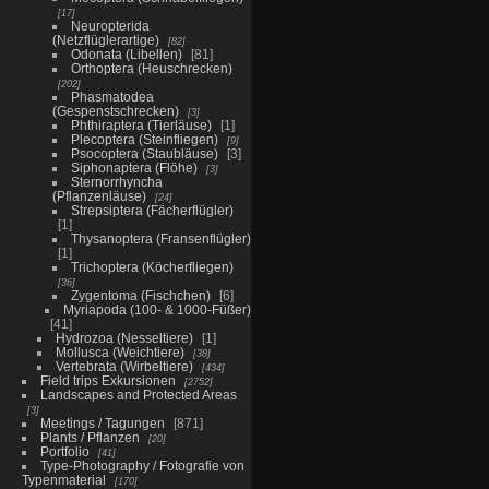
17
Neuropterida
(Netzflüglerartige)
82
Odonata (Libellen)
81
Orthoptera (Heuschrecken)
202
Phasmatodea
(Gespenstschrecken)
3
Phthiraptera (Tierläuse)
1
Plecoptera (Steinfliegen)
9
Psocoptera (Staubläuse)
3
Siphonaptera (Flöhe)
3
Sternorrhyncha
(Pflanzenläuse)
24
Strepsiptera (Fächerflügler)
1
Thysanoptera (Fransenflügler)
1
Trichoptera (Köcherfliegen)
36
Zygentoma (Fischchen)
6
Myriapoda (100- & 1000-Füßer)
41
Hydrozoa (Nesseltiere)
1
Mollusca (Weichtiere)
38
Vertebrata (Wirbeltiere)
434
Field trips Exkursionen
2752
Landscapes and Protected Areas
3
Meetings / Tagungen
871
Plants / Pflanzen
20
Portfolio
41
Type-Photography / Fotografie von
Typenmaterial
170