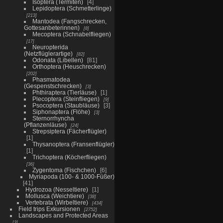
Isoptera (Termiten)
4
Lepidoptera (Schmetterlinge)
213
Mantodea (Fangschrecken,
Gottesanbeterinnen)
8
Mecoptera (Schnabelfliegen)
17
Neuropterida
(Netzflüglerartige)
82
Odonata (Libellen)
81
Orthoptera (Heuschrecken)
202
Phasmatodea
(Gespenstschrecken)
3
Phthiraptera (Tierläuse)
1
Plecoptera (Steinfliegen)
9
Psocoptera (Staubläuse)
3
Siphonaptera (Flöhe)
3
Sternorrhyncha
(Pflanzenläuse)
24
Strepsiptera (Fächerflügler)
1
Thysanoptera (Fransenflügler)
1
Trichoptera (Köcherfliegen)
36
Zygentoma (Fischchen)
6
Myriapoda (100- & 1000-Füßer)
41
Hydrozoa (Nesseltiere)
1
Mollusca (Weichtiere)
38
Vertebrata (Wirbeltiere)
434
Field trips Exkursionen
2752
Landscapes and Protected Areas
3