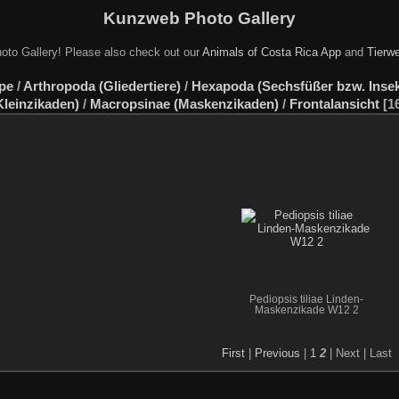
Kunzweb Photo Gallery
oto Gallery! Please also check out our
Animals of Costa Rica App
and
Tierwe
pe
/
Arthropoda (Gliedertiere)
/
Hexapoda (Sechsfüßer bzw. Insekt
Kleinzikaden)
/
Macropsinae (Maskenzikaden)
/
Frontalansicht
1
Pediopsis tiliae Linden-
Maskenzikade W12 2
First
|
Previous
|
1
2
| Next
| Last