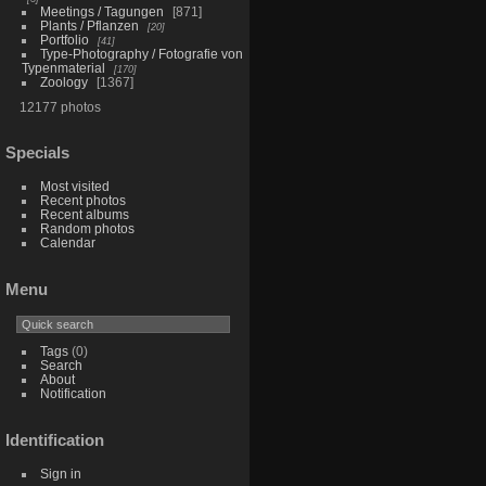
Meetings / Tagungen
871
Plants / Pflanzen
20
Portfolio
41
Type-Photography / Fotografie von
Typenmaterial
170
Zoology
1367
12177 photos
Specials
Most visited
Recent photos
Recent albums
Random photos
Calendar
Menu
Tags
(0)
Search
About
Notification
Identification
Sign in