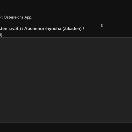
lt Österreichs App
.
en i.w.S.)
/
Auchenorrhyncha (Zikaden)
/
6