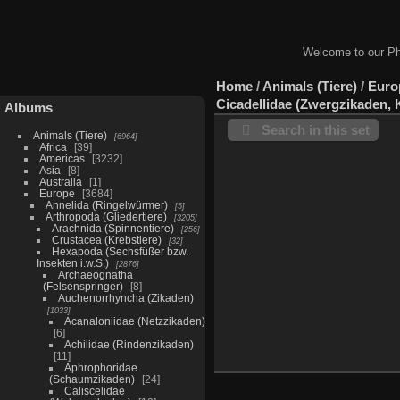
Welcome to our Ph
Home
/
Animals (Tiere)
/
Euro
Cicadellidae (Zwergzikaden, 
Albums
Search in this set
Animals (Tiere)
6964
Africa
39
Americas
3232
Asia
8
Australia
1
Europe
3684
Annelida (Ringelwürmer)
5
Arthropoda (Gliedertiere)
3205
Arachnida (Spinnentiere)
256
Crustacea (Krebstiere)
32
Hexapoda (Sechsfüßer bzw.
Insekten i.w.S.)
2876
Archaeognatha
(Felsenspringer)
8
Auchenorrhyncha (Zikaden)
1033
Acanaloniidae (Netzzikaden)
6
Achilidae (Rindenzikaden)
11
Aphrophoridae
(Schaumzikaden)
24
Caliscelidae