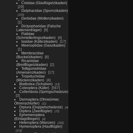
Cixiidae (Glasflügelzikaden)
29
Delphacidae (Spornzikaden)
193
Derbidae (Mottenzikaden)
1
Dictyopharidae (Falsche
Laternenträger)
9
Flatidae
(Schmetterlingszikaden)
4
Issidae (Käferzikaden)
17
Meenoplidae (Gaszikaden)
1
Membracidae
(Buckelzikaden)
8
Ricaniidae
(Breitflügelzikaden)
2
Tettigometridae
(Ameisenzikaden)
17
Tropiduchidae
(Mückenzikaden)
4
Blattodea (Schaben)
14
Coleoptera (Käfer)
567
Collembola (Springschwänze)
3
Dermaptera (Ohrwürmer,
Ohrenschlürfer)
11
Diplura (Doppelschwänze)
4
Diptera (Zweiflügler)
72
Ephemeroptera
(Eintagsfliegen)
4
Heteroptera (Wanzen)
252
Hymenoptera (Hautflügler)
214