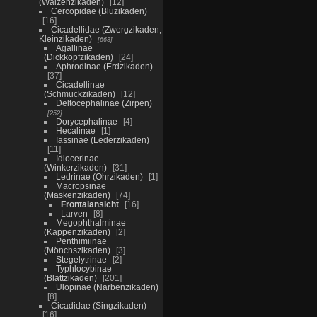
(Walzenzikaden)
12
Cercopidae (Bluzikaden)
16
Cicadellidae (Zwergzikaden,
Kleinzikaden)
663
Agallinae
(Dickkopfzikaden)
24
Aphrodinae (Erdzikaden)
37
Cicadellinae
(Schmuckzikaden)
12
Deltocephalinae (Zirpen)
252
Dorycephalinae
4
Hecalinae
1
Iassinae (Lederzikaden)
11
Idiocerinae
(Winkerzikaden)
31
Ledrinae (Ohrzikaden)
1
Macropsinae
(Maskenzikaden)
74
Frontalansicht
16
Larven
8
Megophthalminae
(Kappenzikaden)
2
Penthimiinae
(Mönchszikaden)
3
Stegelytrinae
2
Typhlocybinae
(Blattzikaden)
201
Ulopinae (Narbenzikaden)
8
Cicadidae (Singzikaden)
16