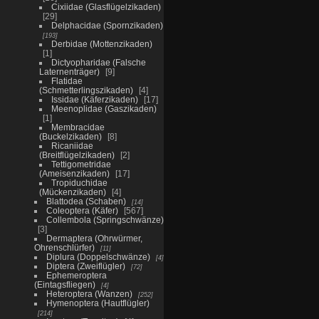
Cixiidae (Glasflügelzikaden)
29
Delphacidae (Spornzikaden)
193
Derbidae (Mottenzikaden)
1
Dictyopharidae (Falsche
Laternenträger)
9
Flatidae
(Schmetterlingszikaden)
4
Issidae (Käferzikaden)
17
Meenoplidae (Gaszikaden)
1
Membracidae
(Buckelzikaden)
8
Ricaniidae
(Breitflügelzikaden)
2
Tettigometridae
(Ameisenzikaden)
17
Tropiduchidae
(Mückenzikaden)
4
Blattodea (Schaben)
14
Coleoptera (Käfer)
567
Collembola (Springschwänze)
3
Dermaptera (Ohrwürmer,
Ohrenschlürfer)
11
Diplura (Doppelschwänze)
4
Diptera (Zweiflügler)
72
Ephemeroptera
(Eintagsfliegen)
4
Heteroptera (Wanzen)
252
Hymenoptera (Hautflügler)
214