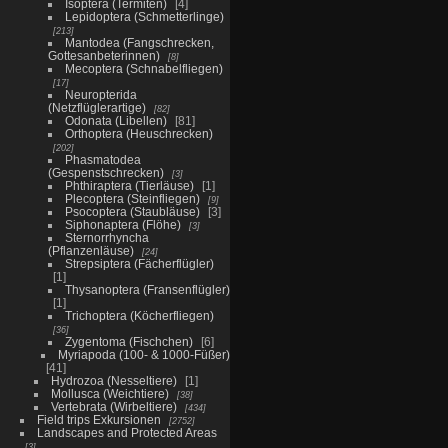
Isoptera (Termiten)
4
Lepidoptera (Schmetterlinge)
213
Mantodea (Fangschrecken,
Gottesanbeterinnen)
8
Mecoptera (Schnabelfliegen)
17
Neuropterida
(Netzflüglerartige)
82
Odonata (Libellen)
81
Orthoptera (Heuschrecken)
202
Phasmatodea
(Gespenstschrecken)
3
Phthiraptera (Tierläuse)
1
Plecoptera (Steinfliegen)
9
Psocoptera (Staubläuse)
3
Siphonaptera (Flöhe)
3
Sternorrhyncha
(Pflanzenläuse)
24
Strepsiptera (Fächerflügler)
1
Thysanoptera (Fransenflügler)
1
Trichoptera (Köcherfliegen)
36
Zygentoma (Fischchen)
6
Myriapoda (100- & 1000-Füßer)
41
Hydrozoa (Nesseltiere)
1
Mollusca (Weichtiere)
38
Vertebrata (Wirbeltiere)
434
Field trips Exkursionen
2752
Landscapes and Protected Areas
3