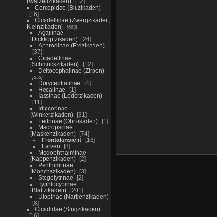
(Walzenzikaden)
12
Cercopidae (Bluzikaden)
16
Cicadellidae (Zwergzikaden,
Kleinzikaden)
663
Agallinae
(Dickkopfzikaden)
24
Aphrodinae (Erdzikaden)
37
Cicadellinae
(Schmuckzikaden)
12
Deltocephalinae (Zirpen)
252
Dorycephalinae
4
Hecalinae
1
Iassinae (Lederzikaden)
11
Idiocerinae
(Winkerzikaden)
31
Ledrinae (Ohrzikaden)
1
Macropsinae
(Maskenzikaden)
74
Frontalansicht
16
Larven
8
Megophthalminae
(Kappenzikaden)
2
Penthimiinae
(Mönchszikaden)
3
Stegelytrinae
2
Typhlocybinae
(Blattzikaden)
201
Ulopinae (Narbenzikaden)
8
Cicadidae (Singzikaden)
16