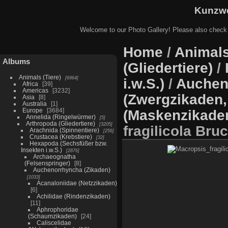
Kunzwe
Welcome to our Photo Gallery! Please also check
Home
/
Animals
Albums
(Gliedertiere)
/
Animals (Tiere)
6964
i.w.S.)
/
Auchen
Africa
39
Americas
3232
(Zwergzikaden,
Asia
8
Australia
1
Europe
3684
(Maskenzikade
Annelida (Ringelwürmer)
5
Arthropoda (Gliedertiere)
3205
fragilicola Br
Arachnida (Spinnentiere)
256
Crustacea (Krebstiere)
32
Hexapoda (Sechsfüßer bzw.
Insekten i.w.S.)
2876
Archaeognatha
(Felsenspringer)
8
Auchenorrhyncha (Zikaden)
1033
Acanaloniidae (Netzzikaden)
6
Achilidae (Rindenzikaden)
11
Aphrophoridae
(Schaumzikaden)
24
Caliscelidae