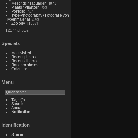
Meetings / Tagungen
871
Plants / Pflanzen
20
Portfolio
41
Type-Photography / Fotografie von
Typenmaterial
170
Zoology
1367
12177 photos
Specials
Most visited
Recent photos
Recent albums
Random photos
Calendar
Menu
Tags
(0)
Search
About
Notification
Identification
Sign in