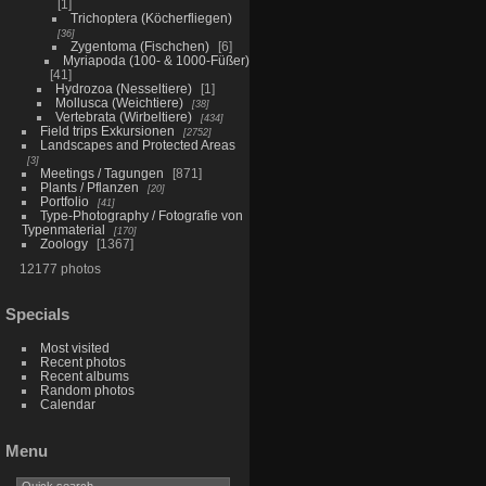
1
Trichoptera (Köcherfliegen)
36
Zygentoma (Fischchen)
6
Myriapoda (100- & 1000-Füßer)
41
Hydrozoa (Nesseltiere)
1
Mollusca (Weichtiere)
38
Vertebrata (Wirbeltiere)
434
Field trips Exkursionen
2752
Landscapes and Protected Areas
3
Meetings / Tagungen
871
Plants / Pflanzen
20
Portfolio
41
Type-Photography / Fotografie von
Typenmaterial
170
Zoology
1367
12177 photos
Specials
Most visited
Recent photos
Recent albums
Random photos
Calendar
Menu