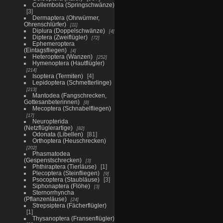
Collembola (Springschwänze)
3
Dermaptera (Ohrwürmer,
Ohrenschlürfer)
11
Diplura (Doppelschwänze)
4
Diptera (Zweiflügler)
72
Ephemeroptera
(Eintagsfliegen)
4
Heteroptera (Wanzen)
252
Hymenoptera (Hautflügler)
214
Isoptera (Termiten)
4
Lepidoptera (Schmetterlinge)
213
Mantodea (Fangschrecken,
Gottesanbeterinnen)
8
Mecoptera (Schnabelfliegen)
17
Neuropterida
(Netzflüglerartige)
82
Odonata (Libellen)
81
Orthoptera (Heuschrecken)
202
Phasmatodea
(Gespenstschrecken)
3
Phthiraptera (Tierläuse)
1
Plecoptera (Steinfliegen)
9
Psocoptera (Staubläuse)
3
Siphonaptera (Flöhe)
3
Sternorrhyncha
(Pflanzenläuse)
24
Strepsiptera (Fächerflügler)
1
Thysanoptera (Fransenflügler)