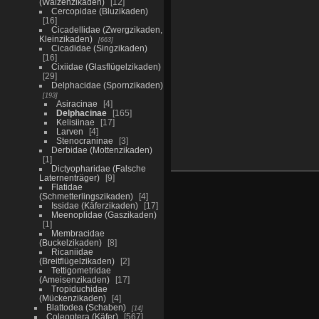
(Walzenzikaden)
12
Cercopidae (Bluzikaden)
16
Cicadellidae (Zwergzikaden,
Kleinzikaden)
663
Cicadidae (Singzikaden)
16
Cixiidae (Glasflügelzikaden)
29
Delphacidae (Spornzikaden)
193
Asiracinae
4
Delphacinae
165
Kelisiinae
17
Larven
4
Stenocraninae
3
Derbidae (Mottenzikaden)
1
Dictyopharidae (Falsche
Laternenträger)
9
Flatidae
(Schmetterlingszikaden)
4
Issidae (Käferzikaden)
17
Meenoplidae (Gaszikaden)
1
Membracidae
(Buckelzikaden)
8
Ricaniidae
(Breitflügelzikaden)
2
Tettigometridae
(Ameisenzikaden)
17
Tropiduchidae
(Mückenzikaden)
4
Blattodea (Schaben)
14
Coleoptera (Käfer)
567