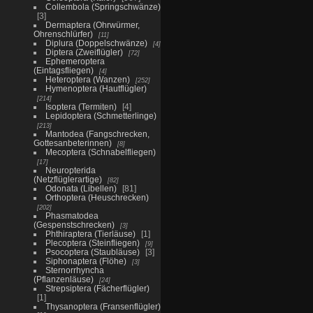
Collembola (Springschwänze)
3
Dermaptera (Ohrwürmer,
Ohrenschlürfer)
11
Diplura (Doppelschwänze)
4
Diptera (Zweiflügler)
72
Ephemeroptera
(Eintagsfliegen)
4
Heteroptera (Wanzen)
252
Hymenoptera (Hautflügler)
214
Isoptera (Termiten)
4
Lepidoptera (Schmetterlinge)
213
Mantodea (Fangschrecken,
Gottesanbeterinnen)
8
Mecoptera (Schnabelfliegen)
17
Neuropterida
(Netzflüglerartige)
82
Odonata (Libellen)
81
Orthoptera (Heuschrecken)
202
Phasmatodea
(Gespenstschrecken)
3
Phthiraptera (Tierläuse)
1
Plecoptera (Steinfliegen)
9
Psocoptera (Staubläuse)
3
Siphonaptera (Flöhe)
3
Sternorrhyncha
(Pflanzenläuse)
24
Strepsiptera (Fächerflügler)
1
Thysanoptera (Fransenflügler)