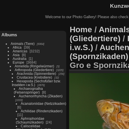
Kunzwe
Welcome to our Photo Gallery! Please also check
Home
/
Animals
Albums
(Gliedertiere)
/
Animals (Tiere)
6964
i.w.S.)
/
Auchen
Africa
39
Americas
3232
(Spornzikaden)
Asia
8
Australia
1
Europe
3684
Gro e Spornzik
Annelida (Ringelwürmer)
5
Arthropoda (Gliedertiere)
3205
Arachnida (Spinnentiere)
256
Crustacea (Krebstiere)
32
Hexapoda (Sechsfüßer bzw.
Insekten i.w.S.)
2876
Archaeognatha
(Felsenspringer)
8
Auchenorrhyncha (Zikaden)
1033
Acanaloniidae (Netzzikaden)
6
Achilidae (Rindenzikaden)
11
Aphrophoridae
(Schaumzikaden)
24
Caliscelidae