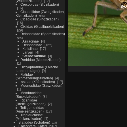
(Walzenzikaden)
12
Cercopidae (Bluzikaden)
16
Cicadellidae (Zwergzikaden,
Kleinzikaden)
663
Cicadidae (Singzikaden)
16
Cixiidae (Glasflügelzikaden)
29
Delphacidae (Spornzikaden)
193
Asiracinae
4
Delphacinae
165
Kelisiinae
17
Larven
4
Stenocraninae
3
Derbidae (Mottenzikaden)
1
Dictyopharidae (Falsche
Laternenträger)
9
Flatidae
(Schmetterlingszikaden)
4
Issidae (Käferzikaden)
17
Meenoplidae (Gaszikaden)
1
Membracidae
(Buckelzikaden)
8
Ricaniidae
(Breitflügelzikaden)
2
Tettigometridae
(Ameisenzikaden)
17
Tropiduchidae
(Mückenzikaden)
4
Blattodea (Schaben)
14
Coleoptera (Käfer)
567