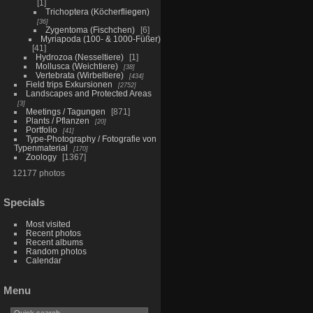
1
Trichoptera (Köcherfliegen)
36
Zygentoma (Fischchen)
6
Myriapoda (100- & 1000-Füßer)
41
Hydrozoa (Nesseltiere)
1
Mollusca (Weichtiere)
38
Vertebrata (Wirbeltiere)
434
Field trips Exkursionen
2752
Landscapes and Protected Areas
3
Meetings / Tagungen
871
Plants / Pflanzen
20
Portfolio
41
Type-Photography / Fotografie von
Typenmaterial
170
Zoology
1367
12177 photos
Specials
Most visited
Recent photos
Recent albums
Random photos
Calendar
Menu