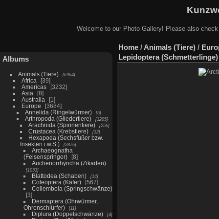
Kunzwe
Welcome to our Photo Gallery! Please also check
Home
/
Animals (Tiere)
/
Euro
Lepidoptera (Schmetterlinge)
Albums
Animals (Tiere)
6964
Africa
39
Americas
3232
Asia
8
Australia
1
Europe
3684
Annelida (Ringelwürmer)
5
Arthropoda (Gliedertiere)
3205
Arachnida (Spinnentiere)
256
Crustacea (Krebstiere)
32
Hexapoda (Sechsfüßer bzw.
Insekten i.w.S.)
2876
Archaeognatha
(Felsenspringer)
8
Auchenorrhyncha (Zikaden)
1033
Blattodea (Schaben)
14
Coleoptera (Käfer)
567
Collembola (Springschwänze)
3
Dermaptera (Ohrwürmer,
Ohrenschlürfer)
11
Diplura (Doppelschwänze)
4