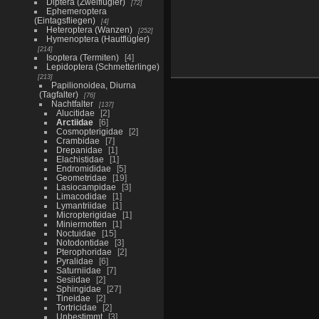
Diptera (Zweiflügler)
72
Ephemeroptera
(Eintagsfliegen)
4
Heteroptera (Wanzen)
252
Hymenoptera (Hautflügler)
214
Isoptera (Termiten)
4
Lepidoptera (Schmetterlinge)
213
Papilionoidea, Diurna
(Tagfalter)
76
Nachtfalter
137
Alucitidae
2
Arctiidae
6
Cosmopterigidae
2
Crambidae
7
Drepanidae
1
Elachistidae
1
Endromididae
5
Geometridae
19
Lasiocampidae
3
Limacodidae
1
Lymantriidae
1
Micropterigidae
1
Miniermotten
1
Noctuidae
15
Notodontidae
3
Pterophoridae
2
Pyralidae
6
Saturniidae
7
Sesiidae
2
Sphingidae
27
Tineidae
2
Tortricidae
2
Unbestimmt
3