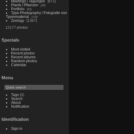
Meetings / Tagungen
871
Plants / Pflanzen
20
Portfolio
41
Type-Photography / Fotografie von
Typenmaterial
170
Zoology
1367
12177 photos
Specials
Most visited
Recent photos
Recent albums
Random photos
Calendar
Menu
Tags
(0)
Search
About
Notification
Identification
Sign in