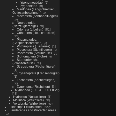
Yponomeutidae
9
Zygaenidae
9
Mantodea (Fangschrecken,
Gottesanbeterinnen)
8
Mecoptera (Schnabelfliegen)
17
Neuropterida
(Netzflüglerartige)
82
Odonata (Libellen)
81
Orthoptera (Heuschrecken)
202
Phasmatodea
(Gespenstschrecken)
3
Phthiraptera (Tierläuse)
1
Plecoptera (Steinfliegen)
9
Psocoptera (Staubläuse)
3
Siphonaptera (Flöhe)
3
Sternorrhyncha
(Pflanzenläuse)
24
Strepsiptera (Fächerflügler)
1
Thysanoptera (Fransenflügler)
1
Trichoptera (Köcherfliegen)
36
Zygentoma (Fischchen)
6
Myriapoda (100- & 1000-Füßer)
41
Hydrozoa (Nesseltiere)
1
Mollusca (Weichtiere)
38
Vertebrata (Wirbeltiere)
434
Field trips Exkursionen
2752
Landscapes and Protected Areas
3