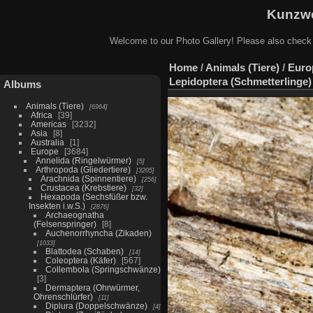
Kunzwe
Welcome to our Photo Gallery! Please also check
Home
/
Animals (Tiere)
/
Euro
Lepidoptera (Schmetterlinge)
Albums
Animals (Tiere)
6964
Africa
39
Americas
3232
Asia
8
Australia
1
Europe
3684
Annelida (Ringelwürmer)
5
Arthropoda (Gliedertiere)
3205
Arachnida (Spinnentiere)
256
Crustacea (Krebstiere)
32
Hexapoda (Sechsfüßer bzw.
Insekten i.w.S.)
2876
Archaeognatha
(Felsenspringer)
8
Auchenorrhyncha (Zikaden)
1033
Blattodea (Schaben)
14
Coleoptera (Käfer)
567
Collembola (Springschwänze)
3
Dermaptera (Ohrwürmer,
Ohrenschlürfer)
11
Diplura (Doppelschwänze)
4