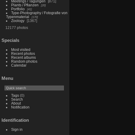
Meetings / Tagungen
871
Plants / Pflanzen
20
Portfolio
41
Type-Photography / Fotografie von
Typenmaterial
170
Zoology
1367
12177 photos
Specials
Most visited
Recent photos
Recent albums
Random photos
Calendar
Menu
Tags
(0)
Search
About
Notification
Identification
Sign in