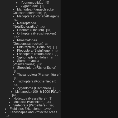
Yponomeutidae
9
Zygaenidae
9
Mantodea (Fangschrecken,
Gottesanbeterinnen)
8
Mecoptera (Schnabelfliegen)
17
Neuropterida
(Netzflüglerartige)
82
Odonata (Libellen)
81
Orthoptera (Heuschrecken)
202
Phasmatodea
(Gespenstschrecken)
3
Phthiraptera (Tierläuse)
1
Plecoptera (Steinfliegen)
9
Psocoptera (Staubläuse)
3
Siphonaptera (Flöhe)
3
Sternorrhyncha
(Pflanzenläuse)
24
Strepsiptera (Fächerflügler)
1
Thysanoptera (Fransenflügler)
1
Trichoptera (Köcherfliegen)
36
Zygentoma (Fischchen)
6
Myriapoda (100- & 1000-Füßer)
41
Hydrozoa (Nesseltiere)
1
Mollusca (Weichtiere)
38
Vertebrata (Wirbeltiere)
434
Field trips Exkursionen
2752
Landscapes and Protected Areas
3