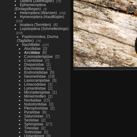
Diptera (Zweiflügler)
72
Ephemeroptera
(Eintagsfliegen)
4
Heteroptera (Wanzen)
252
Hymenoptera (Hautflügler)
214
Isoptera (Termiten)
4
Lepidoptera (Schmetterlinge)
213
Papilionoidea, Diurna
(Tagfalter)
76
Nachtfalter
137
Alucitidae
2
Arctiidae
6
Cosmopterigidae
2
Crambidae
7
Drepanidae
1
Elachistidae
1
Endromididae
5
Geometridae
19
Lasiocampidae
3
Limacodidae
1
Lymantriidae
1
Micropterigidae
1
Miniermotten
1
Noctuidae
15
Notodontidae
3
Pterophoridae
2
Pyralidae
6
Saturniidae
7
Sesiidae
2
Sphingidae
27
Tineidae
2
Tortricidae
2
Unbestimmt
3