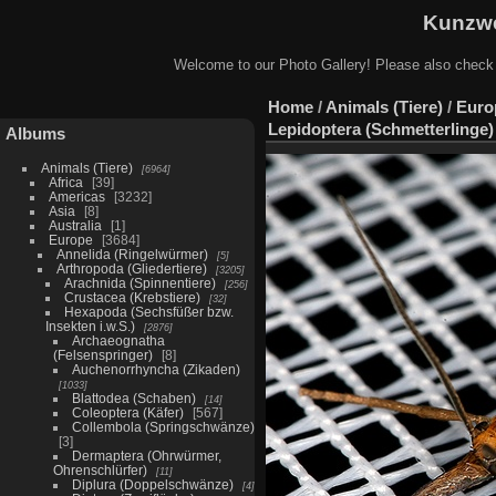
Kunzwe
Welcome to our Photo Gallery! Please also check
Home
/
Animals (Tiere)
/
Euro
Lepidoptera (Schmetterlinge)
Albums
Animals (Tiere)
6964
Africa
39
Americas
3232
Asia
8
Australia
1
Europe
3684
Annelida (Ringelwürmer)
5
Arthropoda (Gliedertiere)
3205
Arachnida (Spinnentiere)
256
Crustacea (Krebstiere)
32
Hexapoda (Sechsfüßer bzw.
Insekten i.w.S.)
2876
Archaeognatha
(Felsenspringer)
8
Auchenorrhyncha (Zikaden)
1033
Blattodea (Schaben)
14
Coleoptera (Käfer)
567
Collembola (Springschwänze)
3
Dermaptera (Ohrwürmer,
Ohrenschlürfer)
11
Diplura (Doppelschwänze)
4