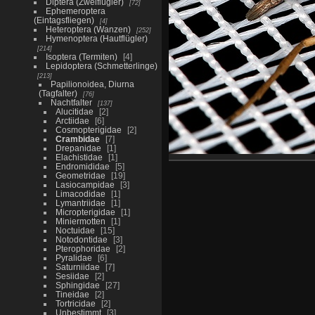
Diptera (Zweiflügler)
72
Ephemeroptera
(Eintagsfliegen)
4
Heteroptera (Wanzen)
252
Hymenoptera (Hautflügler)
214
Isoptera (Termiten)
4
Lepidoptera (Schmetterlinge)
213
Papilionoidea, Diurna
(Tagfalter)
76
Nachtfalter
137
Alucitidae
2
Arctiidae
6
Cosmopterigidae
2
Crambidae
7
Drepanidae
1
Elachistidae
1
Endromididae
5
Geometridae
19
Lasiocampidae
3
Limacodidae
1
Lymantriidae
1
Micropterigidae
1
Miniermotten
1
Noctuidae
15
Notodontidae
3
Pterophoridae
2
Pyralidae
6
Saturniidae
7
Sesiidae
2
Sphingidae
27
Tineidae
2
Tortricidae
2
Unbestimmt
3