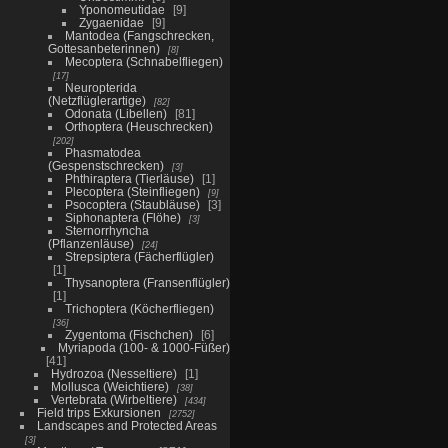
Yponomeutidae
9
Zygaenidae
9
Mantodea (Fangschrecken,
Gottesanbeterinnen)
8
Mecoptera (Schnabelfliegen)
17
Neuropterida
(Netzflüglerartige)
82
Odonata (Libellen)
81
Orthoptera (Heuschrecken)
202
Phasmatodea
(Gespenstschrecken)
3
Phthiraptera (Tierläuse)
1
Plecoptera (Steinfliegen)
9
Psocoptera (Staubläuse)
3
Siphonaptera (Flöhe)
3
Sternorrhyncha
(Pflanzenläuse)
24
Strepsiptera (Fächerflügler)
1
Thysanoptera (Fransenflügler)
1
Trichoptera (Köcherfliegen)
36
Zygentoma (Fischchen)
6
Myriapoda (100- & 1000-Füßer)
41
Hydrozoa (Nesseltiere)
1
Mollusca (Weichtiere)
38
Vertebrata (Wirbeltiere)
434
Field trips Exkursionen
2752
Landscapes and Protected Areas
3