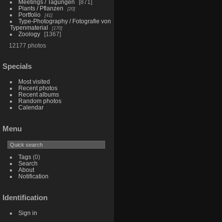
Meetings / Tagungen
871
Plants / Pflanzen
20
Portfolio
41
Type-Photography / Fotografie von
Typenmaterial
170
Zoology
1367
12177 photos
Specials
Most visited
Recent photos
Recent albums
Random photos
Calendar
Menu
Tags
(0)
Search
About
Notification
Identification
Sign in