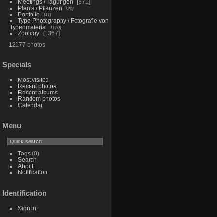
Meetings / Tagungen
871
Plants / Pflanzen
20
Portfolio
41
Type-Photography / Fotografie von
Typenmaterial
170
Zoology
1367
12177 photos
Specials
Most visited
Recent photos
Recent albums
Random photos
Calendar
Menu
Tags
(0)
Search
About
Notification
Identification
Sign in