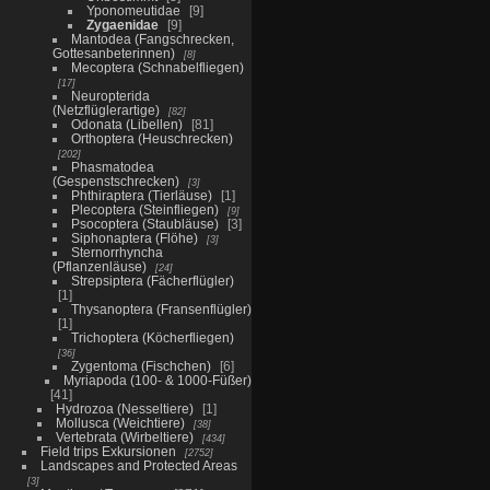
Yponomeutidae
9
Zygaenidae
9
Mantodea (Fangschrecken,
Gottesanbeterinnen)
8
Mecoptera (Schnabelfliegen)
17
Neuropterida
(Netzflüglerartige)
82
Odonata (Libellen)
81
Orthoptera (Heuschrecken)
202
Phasmatodea
(Gespenstschrecken)
3
Phthiraptera (Tierläuse)
1
Plecoptera (Steinfliegen)
9
Psocoptera (Staubläuse)
3
Siphonaptera (Flöhe)
3
Sternorrhyncha
(Pflanzenläuse)
24
Strepsiptera (Fächerflügler)
1
Thysanoptera (Fransenflügler)
1
Trichoptera (Köcherfliegen)
36
Zygentoma (Fischchen)
6
Myriapoda (100- & 1000-Füßer)
41
Hydrozoa (Nesseltiere)
1
Mollusca (Weichtiere)
38
Vertebrata (Wirbeltiere)
434
Field trips Exkursionen
2752
Landscapes and Protected Areas
3