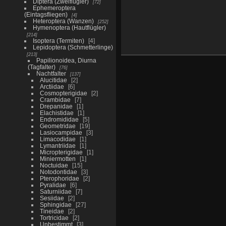
Diptera (Zweiflügler)
72
Ephemeroptera
(Eintagsfliegen)
4
Heteroptera (Wanzen)
252
Hymenoptera (Hautflügler)
214
Isoptera (Termiten)
4
Lepidoptera (Schmetterlinge)
213
Papilionoidea, Diurna
(Tagfalter)
76
Nachtfalter
137
Alucitidae
2
Arctiidae
6
Cosmopterigidae
2
Crambidae
7
Drepanidae
1
Elachistidae
1
Endromididae
5
Geometridae
19
Lasiocampidae
3
Limacodidae
1
Lymantriidae
1
Micropterigidae
1
Miniermotten
1
Noctuidae
15
Notodontidae
3
Pterophoridae
2
Pyralidae
6
Saturniidae
7
Sesiidae
2
Sphingidae
27
Tineidae
2
Tortricidae
2
Unbestimmt
3