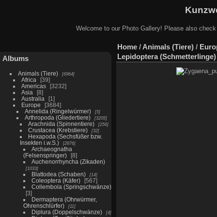
Kunzwe
Welcome to our Photo Gallery! Please also check
Home
/
Animals (Tiere)
/
Euro
Lepidoptera (Schmetterlinge)
Albums
Animals (Tiere)
6964
Africa
39
Americas
3232
Asia
8
Australia
1
Europe
3684
Annelida (Ringelwürmer)
5
Arthropoda (Gliedertiere)
3205
Arachnida (Spinnentiere)
256
Crustacea (Krebstiere)
32
Hexapoda (Sechsfüßer bzw.
Insekten i.w.S.)
2876
Archaeognatha
(Felsenspringer)
8
Auchenorrhyncha (Zikaden)
1033
Blattodea (Schaben)
14
Coleoptera (Käfer)
567
Collembola (Springschwänze)
3
Dermaptera (Ohrwürmer,
Ohrenschlürfer)
11
Diplura (Doppelschwänze)
4