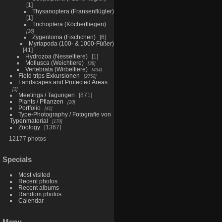
1
Thysanoptera (Fransenflügler)
1
Trichoptera (Köcherfliegen)
36
Zygentoma (Fischchen)
6
Myriapoda (100- & 1000-Füßer)
41
Hydrozoa (Nesseltiere)
1
Mollusca (Weichtiere)
38
Vertebrata (Wirbeltiere)
434
Field trips Exkursionen
2752
Landscapes and Protected Areas
3
Meetings / Tagungen
871
Plants / Pflanzen
20
Portfolio
41
Type-Photography / Fotografie von
Typenmaterial
170
Zoology
1367
12177 photos
Specials
Most visited
Recent photos
Recent albums
Random photos
Calendar
Menu