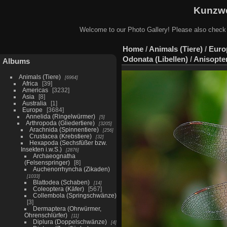
Kunzwe
Welcome to our Photo Gallery! Please also check
Home
/
Animals (Tiere)
/
Euro
Odonata (Libellen)
/
Anisopter
Albums
Animals (Tiere)
6964
Africa
39
Americas
3232
Asia
8
Australia
1
Europe
3684
Annelida (Ringelwürmer)
5
Arthropoda (Gliedertiere)
3205
Arachnida (Spinnentiere)
256
Crustacea (Krebstiere)
32
Hexapoda (Sechsfüßer bzw.
Insekten i.w.S.)
2876
Archaeognatha
(Felsenspringer)
8
Auchenorrhyncha (Zikaden)
1033
Blattodea (Schaben)
14
Coleoptera (Käfer)
567
Collembola (Springschwänze)
3
Dermaptera (Ohrwürmer,
Ohrenschlürfer)
11
Diplura (Doppelschwänze)
4