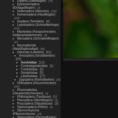
Diptera (Zweiflügler)
72
Ephemeroptera
(Eintagsfliegen)
4
Heteroptera (Wanzen)
252
Hymenoptera (Hautflügler)
214
Isoptera (Termiten)
4
Lepidoptera (Schmetterlinge)
213
Mantodea (Fangschrecken,
Gottesanbeterinnen)
8
Mecoptera (Schnabelfliegen)
17
Neuropterida
(Netzflüglerartige)
82
Odonata (Libellen)
81
Anisoptera (Großlibellen)
55
Aeshnidae
13
Cordulegasteridae
1
Corduliidae
8
Gomphidae
5
Libellulidae
27
Zygoptera (Kleinlibellen)
25
Orthoptera (Heuschrecken)
202
Phasmatodea
(Gespenstschrecken)
3
Phthiraptera (Tierläuse)
1
Plecoptera (Steinfliegen)
9
Psocoptera (Staubläuse)
3
Siphonaptera (Flöhe)
3
Sternorrhyncha
(Pflanzenläuse)
24
Strepsiptera (Fächerflügler)