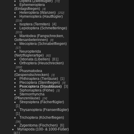
Diptera (Zweiflügler)
72
Ephemeroptera
(Eintagsfliegen)
4
Heteroptera (Wanzen)
252
Hymenoptera (Hautflügler)
214
Isoptera (Termiten)
4
Lepidoptera (Schmetterlinge)
213
Mantodea (Fangschrecken,
Gottesanbeterinnen)
8
Mecoptera (Schnabelfliegen)
17
Neuropterida
(Netzflüglerartige)
82
Odonata (Libellen)
81
Orthoptera (Heuschrecken)
202
Phasmatodea
(Gespenstschrecken)
3
Phthiraptera (Tierläuse)
1
Plecoptera (Steinfliegen)
9
Psocoptera (Staubläuse)
3
Siphonaptera (Flöhe)
3
Sternorrhyncha
(Pflanzenläuse)
24
Strepsiptera (Fächerflügler)
1
Thysanoptera (Fransenflügler)
1
Trichoptera (Köcherfliegen)
36
Zygentoma (Fischchen)
6
Myriapoda (100- & 1000-Füßer)
41