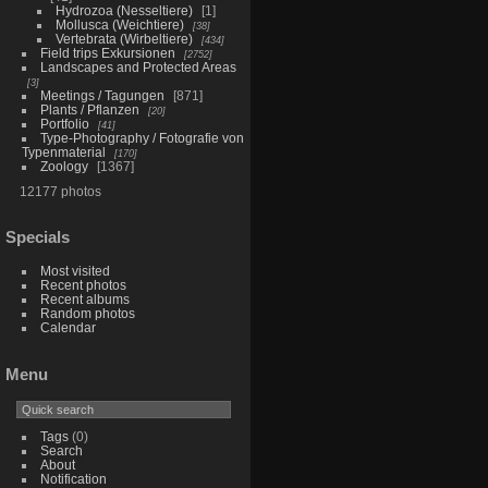
Hydrozoa (Nesseltiere)
1
Mollusca (Weichtiere)
38
Vertebrata (Wirbeltiere)
434
Field trips Exkursionen
2752
Landscapes and Protected Areas
3
Meetings / Tagungen
871
Plants / Pflanzen
20
Portfolio
41
Type-Photography / Fotografie von
Typenmaterial
170
Zoology
1367
12177 photos
Specials
Most visited
Recent photos
Recent albums
Random photos
Calendar
Menu
Tags
(0)
Search
About
Notification