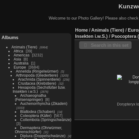
Kunzwe
Welcome to our Photo Gallery! Please also check
Home
/
Animals (Tiere)
/
Euro
Insekten i.w.S.)
/
Psocoptera 
Albums
Search in this set
Animals (Tiere)
6964
Africa
39
Americas
3232
Asia
8
Australia
1
Europe
3684
Annelida (Ringelwürmer)
5
Arthropoda (Gliedertiere)
3205
Arachnida (Spinnentiere)
256
Crustacea (Krebstiere)
32
Hexapoda (Sechsfüßer bzw.
Insekten i.w.S.)
2876
Archaeognatha
(Felsenspringer)
8
Auchenorrhyncha (Zikaden)
Dorypteryx l
1033
Blattodea (Schaben)
14
Coleoptera (Käfer)
567
Collembola (Springschwänze)
3
Dermaptera (Ohrwürmer,
Ohrenschlürfer)
11
Diplura (Doppelschwänze)
4