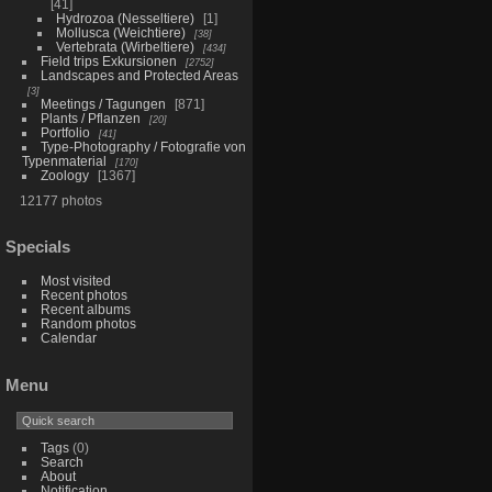
41
Hydrozoa (Nesseltiere)
1
Mollusca (Weichtiere)
38
Vertebrata (Wirbeltiere)
434
Field trips Exkursionen
2752
Landscapes and Protected Areas
3
Meetings / Tagungen
871
Plants / Pflanzen
20
Portfolio
41
Type-Photography / Fotografie von
Typenmaterial
170
Zoology
1367
12177 photos
Specials
Most visited
Recent photos
Recent albums
Random photos
Calendar
Menu
Tags
(0)
Search
About
Notification