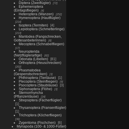
Diptera (Zweiflügler)
72
Ephemeroptera
(Eintagsfliegen)
4
Heteroptera (Wanzen)
252
Hymenoptera (Hautflügler)
214
Isoptera (Termiten)
4
Lepidoptera (Schmetterlinge)
213
Mantodea (Fangschrecken,
Gottesanbeterinnen)
8
Mecoptera (Schnabelfliegen)
17
Neuropterida
(Netzflüglerartige)
82
Odonata (Libellen)
81
Orthoptera (Heuschrecken)
202
Phasmatodea
(Gespenstschrecken)
3
Phthiraptera (Tierläuse)
1
Plecoptera (Steinfliegen)
9
Psocoptera (Staubläuse)
3
Siphonaptera (Flöhe)
3
Sternorrhyncha
(Pflanzenläuse)
24
Strepsiptera (Fächerflügler)
1
Thysanoptera (Fransenflügler)
1
Trichoptera (Köcherfliegen)
36
Zygentoma (Fischchen)
6
Myriapoda (100- & 1000-Füßer)