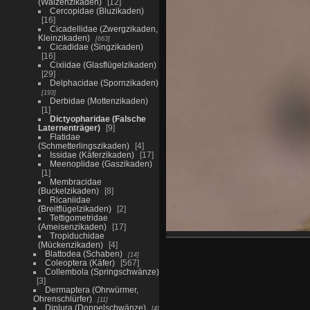
(Walzenzikaden)
12
Cercopidae (Bluzikaden)
16
Cicadellidae (Zwergzikaden,
Kleinzikaden)
663
Cicadidae (Singzikaden)
16
Cixiidae (Glasflügelzikaden)
29
Delphacidae (Spornzikaden)
193
Derbidae (Mottenzikaden)
1
Dictyopharidae (Falsche
Laternenträger)
9
Flatidae
(Schmetterlingszikaden)
4
Issidae (Käferzikaden)
17
Meenoplidae (Gaszikaden)
1
Membracidae
(Buckelzikaden)
8
Ricaniidae
(Breitflügelzikaden)
2
Tettigometridae
(Ameisenzikaden)
17
Tropiduchidae
(Mückenzikaden)
4
Blattodea (Schaben)
14
Coleoptera (Käfer)
567
Collembola (Springschwänze)
3
Dermaptera (Ohrwürmer,
Ohrenschlürfer)
11
Diplura (Doppelschwänze)
4