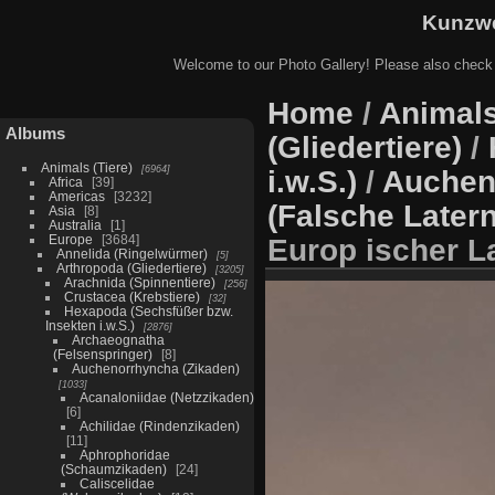
Kunzwe
Welcome to our Photo Gallery! Please also check
Home
/
Animals
Albums
(Gliedertiere)
/
Animals (Tiere)
6964
i.w.S.)
/
Auchen
Africa
39
Americas
3232
(Falsche Later
Asia
8
Australia
1
Europe
3684
Europ ischer La
Annelida (Ringelwürmer)
5
Arthropoda (Gliedertiere)
3205
Arachnida (Spinnentiere)
256
Crustacea (Krebstiere)
32
Hexapoda (Sechsfüßer bzw.
Insekten i.w.S.)
2876
Archaeognatha
(Felsenspringer)
8
Auchenorrhyncha (Zikaden)
1033
Acanaloniidae (Netzzikaden)
6
Achilidae (Rindenzikaden)
11
Aphrophoridae
(Schaumzikaden)
24
Caliscelidae