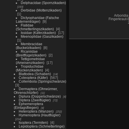
Delphacidae (Spornzikaden)
193
Derbidae (Mottenzikaden)
1
Arboridia 
Dictyopharidae (Falsche
Fingerkraut-
Laternenträger)
9
Flatidae
(Schmetterlingszikaden)
4
Issidae (Käferzikaden)
17
Meenoplidae (Gaszikaden)
1
Membracidae
(Buckelzikaden)
8
Ricaniidae
(Breitflügelzikaden)
2
Tettigometridae
(Ameisenzikaden)
17
Tropiduchidae
(Mückenzikaden)
4
Blattodea (Schaben)
14
Coleoptera (Käfer)
567
Collembola (Springschwänze)
3
Dermaptera (Ohrwürmer,
Ohrenschlürfer)
11
Diplura (Doppelschwänze)
4
Diptera (Zweiflügler)
72
Ephemeroptera
(Eintagsfliegen)
4
Heteroptera (Wanzen)
252
Hymenoptera (Hautflügler)
214
Isoptera (Termiten)
4
Lepidoptera (Schmetterlinge)