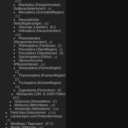
213
Mantodea (Fangschrecken,
Gottesanbeterinnen)
8
Mecoptera (Schnabelfliegen)
17
Neuropterida
(Netzflüglerartige)
82
Odonata (Libellen)
81
Orthoptera (Heuschrecken)
202
Phasmatodea
(Gespenstschrecken)
3
Phthiraptera (Tierläuse)
1
Plecoptera (Steinfliegen)
9
Psocoptera (Staubläuse)
3
Siphonaptera (Flöhe)
3
Sternorrhyncha
(Pflanzenläuse)
24
Strepsiptera (Fächerflügler)
1
Thysanoptera (Fransenflügler)
1
Trichoptera (Köcherfliegen)
36
Zygentoma (Fischchen)
6
Myriapoda (100- & 1000-Füßer)
41
Hydrozoa (Nesseltiere)
1
Mollusca (Weichtiere)
38
Vertebrata (Wirbeltiere)
434
Field trips Exkursionen
2752
Landscapes and Protected Areas
3
Meetings / Tagungen
871
Plants / Pflanzen
20