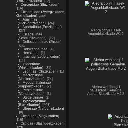
(Walzenzikaden)
12
Cercopidae (Bluzikaden)
16
Cicadellidae (Zwergzikaden,
Kleinzikaden)
663
Agallinae
(Dickkopfzikaden)
24
Aphrodinae (Erdzikaden)
37
Alebra coryli Hasel-
Augenblattzikade W1 2
Cicadellinae
(Schmuckzikaden)
12
Deltocephalinae (Zirpen)
252
Dorycephalinae
4
Hecalinae
1
Iassinae (Lederzikaden)
11
Idiocerinae
(Winkerzikaden)
31
Ledrinae (Ohrzikaden)
1
Macropsinae
(Maskenzikaden)
74
Megophthalminae
(Kappenzikaden)
2
Alebra wahlbergi f
Penthimiinae
pallescens Gemeine
(Mönchszikaden)
3
Augen-Blattzikade M5 2
Stegelytrinae
2
Typhlocybinae
(Blattzikaden)
201
Ulopinae (Narbenzikaden)
8
Cicadidae (Singzikaden)
16
Cixiidae (Glasflügelzikaden)
29