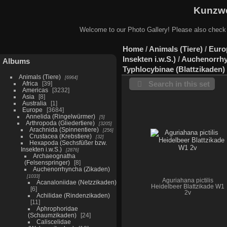
Kunzwe
Welcome to our Photo Gallery! Please also check
Home
/
Animals (Tiere)
/
Euro
Insekten i.w.S.)
/
Auchenorrhy
Albums
Typhlocybinae (Blattzikaden)
Animals (Tiere)
6964
Search in this set
Africa
39
Americas
3232
Asia
8
Australia
1
Europe
3684
Annelida (Ringelwürmer)
5
Arthropoda (Gliedertiere)
3205
Arachnida (Spinnentiere)
256
Crustacea (Krebstiere)
32
Hexapoda (Sechsfüßer bzw.
Insekten i.w.S.)
2876
Archaeognatha
(Felsenspringer)
8
Auchenorrhyncha (Zikaden)
1033
Aguriahana pictilis
Acanaloniidae (Netzzikaden)
Heidelbeer Blattzikade W1
6
2v
Achilidae (Rindenzikaden)
11
Aphrophoridae
(Schaumzikaden)
24
Caliscelidae