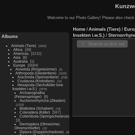
Kunzwe
Welcome to our Photo Gallery! Please also check
Home
/
Animals (Tiere)
/
Euro
Insekten i.w.S.)
/
Sternorrhync
Albums
Search in this set
Animals (Tiere)
6964
Africa
39
Americas
3232
Asia
8
Australia
1
Europe
3684
Annelida (Ringelwürmer)
5
Arthropoda (Gliedertiere)
3205
Arachnida (Spinnentiere)
256
Crustacea (Krebstiere)
32
Hexapoda (Sechsfüßer bzw.
Insekten i.w.S.)
2876
Archaeognatha
(Felsenspringer)
8
Auchenorrhyncha (Zikaden)
1033
Blattodea (Schaben)
14
Coleoptera (Käfer)
567
Collembola (Springschwänze)
3
Dermaptera (Ohrwürmer,
Ohrenschlürfer)
11
Diplura (Doppelschwänze)
4