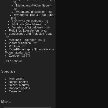
1
Trichoptera (Köcherfliegen)
36
Zygentoma (Fischchen)
6
Myriapoda (100- & 1000-Füßer)
41
Hydrozoa (Nesseltiere)
1
Mollusca (Weichtiere)
38
Vertebrata (Wirbeltiere)
434
Field trips Exkursionen
2752
Landscapes and Protected Areas
3
Meetings / Tagungen
871
Plants / Pflanzen
20
Portfolio
41
Type-Photography / Fotografie von
Typenmaterial
170
Zoology
1367
12177 photos
Specials
Most visited
Recent photos
Recent albums
Random photos
Calendar
Menu