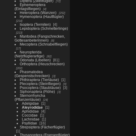
Diptera (Zweiflügler)
72
Ephemeroptera
(Eintagsfliegen)
4
Heteroptera (Wanzen)
252
Hymenoptera (Hautflügler)
214
Isoptera (Termiten)
4
Lepidoptera (Schmetterlinge)
213
Mantodea (Fangschrecken,
Gottesanbeterinnen)
8
Mecoptera (Schnabelfliegen)
17
Neuropterida
(Netzflüglerartige)
82
Odonata (Libellen)
81
Orthoptera (Heuschrecken)
202
Phasmatodea
(Gespenstschrecken)
3
Phthiraptera (Tierläuse)
1
Plecoptera (Steinfliegen)
9
Psocoptera (Staubläuse)
3
Siphonaptera (Flöhe)
3
Sternorrhyncha
(Pflanzenläuse)
24
Adelgidae
1
Aleyrodidae
1
Aphididae
4
Coccidae
1
Lachnidae
1
Psyllidae
16
Strepsiptera (Fächerflügler)
1
Thysanoptera (Fransenflügler)