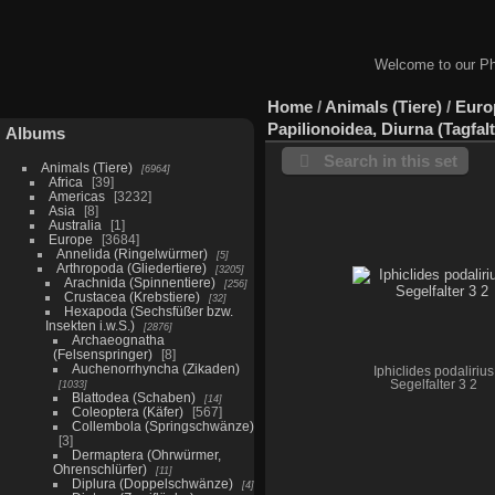
Welcome to our Ph
Home
/
Animals (Tiere)
/
Euro
Papilionoidea, Diurna (Tagfalt
Albums
Search in this set
Animals (Tiere)
6964
Africa
39
Americas
3232
Asia
8
Australia
1
Europe
3684
Annelida (Ringelwürmer)
5
Arthropoda (Gliedertiere)
3205
Arachnida (Spinnentiere)
256
Crustacea (Krebstiere)
32
Hexapoda (Sechsfüßer bzw.
Insekten i.w.S.)
2876
Archaeognatha
(Felsenspringer)
8
Auchenorrhyncha (Zikaden)
Iphiclides podalirius
1033
Segelfalter 3 2
Blattodea (Schaben)
14
Coleoptera (Käfer)
567
Collembola (Springschwänze)
3
Dermaptera (Ohrwürmer,
Ohrenschlürfer)
11
Diplura (Doppelschwänze)
4