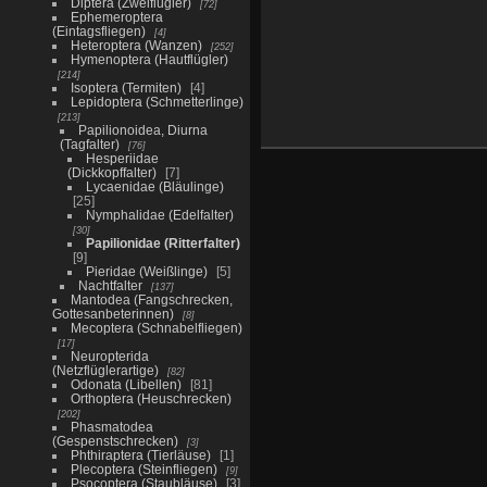
Diptera (Zweiflügler)
72
Ephemeroptera
(Eintagsfliegen)
4
Heteroptera (Wanzen)
252
Hymenoptera (Hautflügler)
214
Isoptera (Termiten)
4
Lepidoptera (Schmetterlinge)
213
Papilionoidea, Diurna
(Tagfalter)
76
Hesperiidae
(Dickkopffalter)
7
Lycaenidae (Bläulinge)
25
Nymphalidae (Edelfalter)
30
Papilionidae (Ritterfalter)
9
Pieridae (Weißlinge)
5
Nachtfalter
137
Mantodea (Fangschrecken,
Gottesanbeterinnen)
8
Mecoptera (Schnabelfliegen)
17
Neuropterida
(Netzflüglerartige)
82
Odonata (Libellen)
81
Orthoptera (Heuschrecken)
202
Phasmatodea
(Gespenstschrecken)
3
Phthiraptera (Tierläuse)
1
Plecoptera (Steinfliegen)
9
Psocoptera (Staubläuse)
3