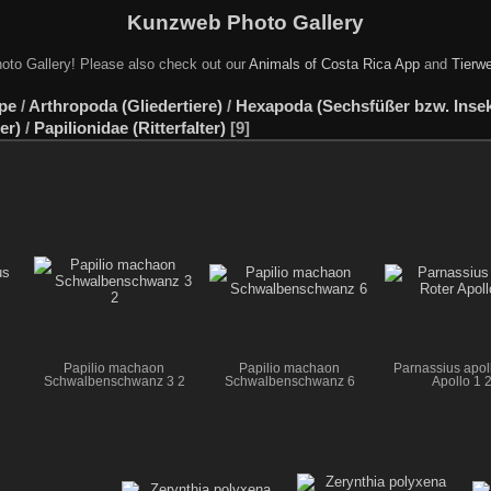
Kunzweb Photo Gallery
oto Gallery! Please also check out our
Animals of Costa Rica App
and
Tierwe
pe
/
Arthropoda (Gliedertiere)
/
Hexapoda (Sechsfüßer bzw. Insekt
er)
/
Papilionidae (Ritterfalter)
9
Papilio machaon
Papilio machaon
Parnassius apol
Schwalbenschwanz 3 2
Schwalbenschwanz 6
Apollo 1 