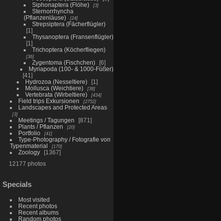
Siphonaptera (Flöhe)
3
Sternorrhyncha
(Pflanzenläuse)
24
Strepsiptera (Fächerflügler)
1
Thysanoptera (Fransenflügler)
1
Trichoptera (Köcherfliegen)
36
Zygentoma (Fischchen)
6
Myriapoda (100- & 1000-Füßer)
41
Hydrozoa (Nesseltiere)
1
Mollusca (Weichtiere)
38
Vertebrata (Wirbeltiere)
434
Field trips Exkursionen
2752
Landscapes and Protected Areas
3
Meetings / Tagungen
871
Plants / Pflanzen
20
Portfolio
41
Type-Photography / Fotografie von
Typenmaterial
170
Zoology
1367
12177 photos
Specials
Most visited
Recent photos
Recent albums
Random photos