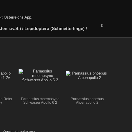
lt Österreichs App
.
en i.w.S.)
/
Lepidoptera (Schmetterlinge)
/
lo Roter
Parnassius mnemosyne
Parnassius phoebus
2v
Schwarzer Apollo 6 2
Alpenapollo 2