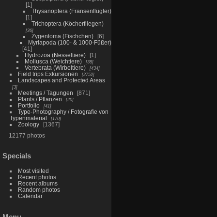
1
Thysanoptera (Fransenflügler)
1
Trichoptera (Köcherfliegen)
36
Zygentoma (Fischchen)
6
Myriapoda (100- & 1000-Füßer)
41
Hydrozoa (Nesseltiere)
1
Mollusca (Weichtiere)
38
Vertebrata (Wirbeltiere)
434
Field trips Exkursionen
2752
Landscapes and Protected Areas
3
Meetings / Tagungen
871
Plants / Pflanzen
20
Portfolio
41
Type-Photography / Fotografie von
Typenmaterial
170
Zoology
1367
12177 photos
Specials
Most visited
Recent photos
Recent albums
Random photos
Calendar
Menu