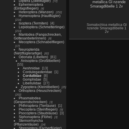
Diptera (Zweiflügler)
72
Ephemeroptera
(Eintagsfliegen)
4
Heteroptera (Wanzen)
252
Hymenoptera (Hautflügler)
214
Isoptera (Termiten)
4
Somatochloa metallica Gl
Lepidoptera (Schmetterlinge)
nzende Smaragdlibelle 1
213
2v
Mantodea (Fangschrecken,
Gottesanbeterinnen)
8
Mecoptera (Schnabelfliegen)
17
Neuropterida
(Netzflüglerartige)
82
Odonata (Libellen)
81
Anisoptera (Großlibellen)
55
Aeshnidae
13
Cordulegasteridae
1
Corduliidae
8
Gomphidae
5
Libellulidae
27
Zygoptera (Kleinlibellen)
25
Orthoptera (Heuschrecken)
202
Phasmatodea
(Gespenstschrecken)
3
Phthiraptera (Tierläuse)
1
Plecoptera (Steinfliegen)
9
Psocoptera (Staubläuse)
3
Siphonaptera (Flöhe)
3
Sternorrhyncha
(Pflanzenläuse)
24
Strepsiptera (Fächerflügler)