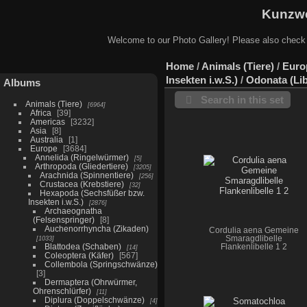
Kunzwe
Welcome to our Photo Gallery! Please also check
Home
/
Animals (Tiere)
/
Euro
Insekten i.w.S.)
/
Odonata (Lib
Albums
Search in this set
Animals (Tiere)
6964
Africa
39
Americas
3232
Asia
8
Australia
1
Europe
3684
Annelida (Ringelwürmer)
5
Arthropoda (Gliedertiere)
3205
Arachnida (Spinnentiere)
256
Crustacea (Krebstiere)
32
Hexapoda (Sechsfüßer bzw.
Insekten i.w.S.)
2876
Archaeognatha
(Felsenspringer)
8
Auchenorrhyncha (Zikaden)
Cordulia aena Gemeine
1033
Smaragdlibelle
Blattodea (Schaben)
Flankenlibelle 1 2
14
Coleoptera (Käfer)
567
Collembola (Springschwänze)
3
Dermaptera (Ohrwürmer,
Ohrenschlürfer)
11
Diplura (Doppelschwänze)
4