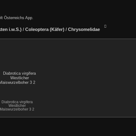
lt Österreichs App
.
en i.w.S.)
/
Coleoptera (Käfer)
/
Chrysomelidae
Diabrotica virgifera
Westlicher
Maiswurzelboher 3 2