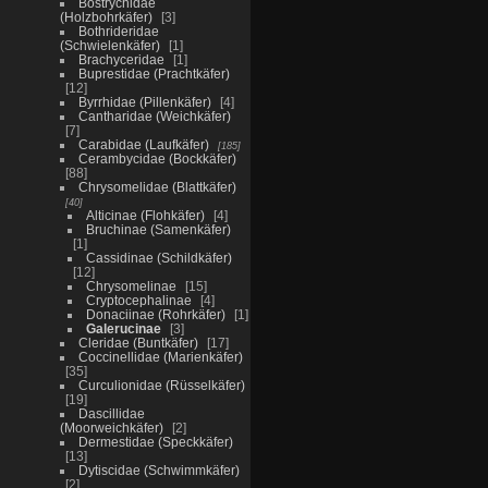
Bostrychidae
(Holzbohrkäfer)
3
Bothrideridae
(Schwielenkäfer)
1
Brachyceridae
1
Buprestidae (Prachtkäfer)
12
Byrrhidae (Pillenkäfer)
4
Cantharidae (Weichkäfer)
7
Carabidae (Laufkäfer)
185
Cerambycidae (Bockkäfer)
88
Chrysomelidae (Blattkäfer)
40
Alticinae (Flohkäfer)
4
Bruchinae (Samenkäfer)
1
Cassidinae (Schildkäfer)
12
Chrysomelinae
15
Cryptocephalinae
4
Donaciinae (Rohrkäfer)
1
Galerucinae
3
Cleridae (Buntkäfer)
17
Coccinellidae (Marienkäfer)
35
Curculionidae (Rüsselkäfer)
19
Dascillidae
(Moorweichkäfer)
2
Dermestidae (Speckkäfer)
13
Dytiscidae (Schwimmkäfer)
2