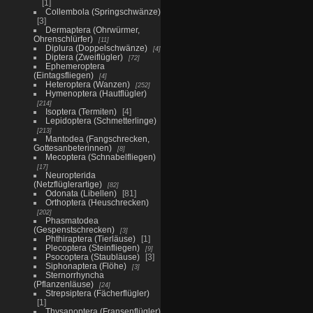
1
Collembola (Springschwänze)
3
Dermaptera (Ohrwürmer,
Ohrenschlürfer)
11
Diplura (Doppelschwänze)
4
Diptera (Zweiflügler)
72
Ephemeroptera
(Eintagsfliegen)
4
Heteroptera (Wanzen)
252
Hymenoptera (Hautflügler)
214
Isoptera (Termiten)
4
Lepidoptera (Schmetterlinge)
213
Mantodea (Fangschrecken,
Gottesanbeterinnen)
8
Mecoptera (Schnabelfliegen)
17
Neuropterida
(Netzflüglerartige)
82
Odonata (Libellen)
81
Orthoptera (Heuschrecken)
202
Phasmatodea
(Gespenstschrecken)
3
Phthiraptera (Tierläuse)
1
Plecoptera (Steinfliegen)
9
Psocoptera (Staubläuse)
3
Siphonaptera (Flöhe)
3
Sternorrhyncha
(Pflanzenläuse)
24
Strepsiptera (Fächerflügler)
1
Thysanoptera (Fransenflügler)