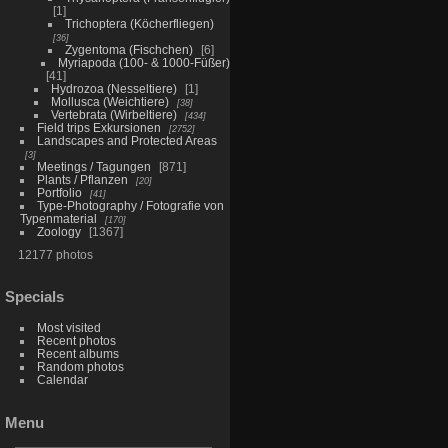
1
Trichoptera (Köcherfliegen)
36
Zygentoma (Fischchen)
6
Myriapoda (100- & 1000-Füßer)
41
Hydrozoa (Nesseltiere)
1
Mollusca (Weichtiere)
38
Vertebrata (Wirbeltiere)
434
Field trips Exkursionen
2752
Landscapes and Protected Areas
3
Meetings / Tagungen
871
Plants / Pflanzen
20
Portfolio
41
Type-Photography / Fotografie von
Typenmaterial
170
Zoology
1367
12177 photos
Specials
Most visited
Recent photos
Recent albums
Random photos
Calendar
Menu