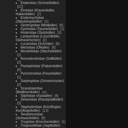
Elateridae (Schnellkäfer)
22
Elmidae (Klauenkäfer,
Hakenkäfer)
2
Endomychidae
(Stäublingskäfer)
1
Geotrupidae (Mistkäfer)
6
Gyrinidae (Taumelkäfer)
1
Histeridae (Stutzkäfer)
3
Lampyridae (Leuchtkäfer,
Glühwürmchen)
2
Lucanidae (Schröter)
8
Meloidae (Ölkäfer)
4
Mordellidae (Stachelkäfer)
1
Nosodendridae (Saftkäfer)
2
Pselaphidae (Palpenkäfer)
6
Pyrochroidae (Feuerkäfer)
1
Salpingidae (Scheinrüssler)
2
Scarabaeidae
(Blatthornkäfer)
40
Silphidae (Aaskäfer)
4
Silvanidae (Raubplattkäfer)
3
Staphylinidae (Kürzflügler,
Kurzflügelkäfer)
13
Tenebrionidae
(Schwarzkäfer)
6
Trogidae (Knochenkäfer)
1
Trogossitidae (Jagdkäfer)