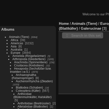
Welcome to our Ph
Home
/
Animals (Tiere)
/
Euro
(Blattkäfer)
/
Galerucinae
3
Albums
Search in this set
Animals (Tiere)
6964
Africa
39
Americas
3232
Asia
8
Australia
1
Europe
3684
Annelida (Ringelwürmer)
5
Arthropoda (Gliedertiere)
3205
Arachnida (Spinnentiere)
256
Crustacea (Krebstiere)
32
Hexapoda (Sechsfüßer bzw.
Insekten i.w.S.)
2876
Archaeognatha
(Felsenspringer)
8
Auchenorrhyncha (Zikaden)
1033
Blattodea (Schaben)
14
Coleoptera (Käfer)
567
Anthicidae
(Blütenmulmkäfer, Halskäfer)
5
Anthribidae (Breitrüssler)
2
Attelabidae (Blattroller)
1