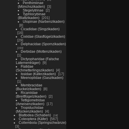
Penthimiinae
(Mönchszikaden)
3
Stegelytrinae
2
Typhlocybinae
(Blattzikaden)
201
Ulopinae (Narbenzikaden)
8
Cicadidae (Singzikaden)
16
Cixiidae (Glasflügelzikaden)
29
Delphacidae (Spornzikaden)
193
Derbidae (Mottenzikaden)
1
Dictyopharidae (Falsche
Laternenträger)
9
Flatidae
(Schmetterlingszikaden)
4
Issidae (Käferzikaden)
17
Meenoplidae (Gaszikaden)
1
Membracidae
(Buckelzikaden)
8
Ricaniidae
(Breitflügelzikaden)
2
Tettigometridae
(Ameisenzikaden)
17
Tropiduchidae
(Mückenzikaden)
4
Blattodea (Schaben)
14
Coleoptera (Käfer)
567
Collembola (Springschwänze)
3