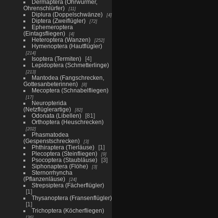
Dermaptera (Ohrwürmer,
Ohrenschlürfer)
11
Diplura (Doppelschwänze)
4
Diptera (Zweiflügler)
72
Ephemeroptera
(Eintagsfliegen)
4
Heteroptera (Wanzen)
252
Hymenoptera (Hautflügler)
214
Isoptera (Termiten)
4
Lepidoptera (Schmetterlinge)
213
Mantodea (Fangschrecken,
Gottesanbeterinnen)
8
Mecoptera (Schnabelfliegen)
17
Neuropterida
(Netzflüglerartige)
82
Odonata (Libellen)
81
Orthoptera (Heuschrecken)
202
Phasmatodea
(Gespenstschrecken)
3
Phthiraptera (Tierläuse)
1
Plecoptera (Steinfliegen)
9
Psocoptera (Staubläuse)
3
Siphonaptera (Flöhe)
3
Sternorrhyncha
(Pflanzenläuse)
24
Strepsiptera (Fächerflügler)
1
Thysanoptera (Fransenflügler)
1
Trichoptera (Köcherfliegen)
36