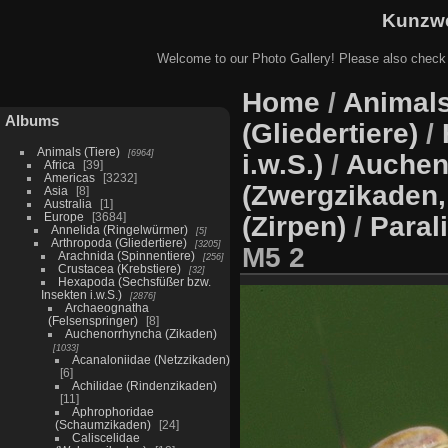
Kunzwe
Welcome to our Photo Gallery! Please also check
Home
/
Animals
Albums
(Gliedertiere)
/
Animals (Tiere)
6964
i.w.S.)
/
Auchen
Africa
39
Americas
3232
(Zwergzikaden,
Asia
8
Australia
1
Europe
3684
(Zirpen)
/
Paral
Annelida (Ringelwürmer)
5
Arthropoda (Gliedertiere)
3205
M5 2
Arachnida (Spinnentiere)
256
Crustacea (Krebstiere)
32
Hexapoda (Sechsfüßer bzw.
Insekten i.w.S.)
2876
Archaeognatha
(Felsenspringer)
8
Auchenorrhyncha (Zikaden)
1033
Acanaloniidae (Netzzikaden)
6
Achilidae (Rindenzikaden)
11
Aphrophoridae
(Schaumzikaden)
24
Caliscelidae