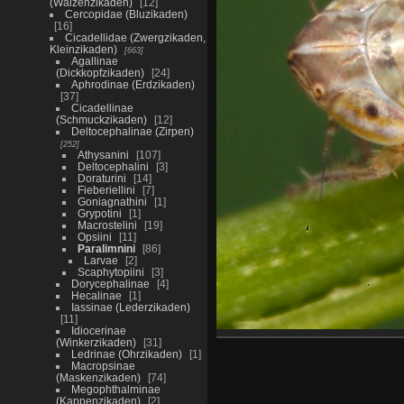
(Walzenzikaden)
12
Cercopidae (Bluzikaden)
16
Cicadellidae (Zwergzikaden,
Kleinzikaden)
663
Agallinae
(Dickkopfzikaden)
24
Aphrodinae (Erdzikaden)
37
Cicadellinae
(Schmuckzikaden)
12
Deltocephalinae (Zirpen)
252
Athysanini
107
Deltocephalini
3
Doraturini
14
Fieberiellini
7
Goniagnathini
1
Grypotini
1
Macrostelini
19
Opsiini
11
Paralimnini
86
Larvae
2
Scaphytopiini
3
Dorycephalinae
4
Hecalinae
1
Iassinae (Lederzikaden)
11
Idiocerinae
(Winkerzikaden)
31
Ledrinae (Ohrzikaden)
1
Macropsinae
(Maskenzikaden)
74
Megophthalminae
(Kappenzikaden)
2