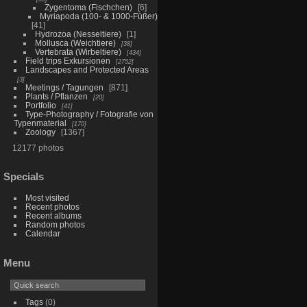
Zygentoma (Fischchen)
6
Myriapoda (100- & 1000-Füßer)
41
Hydrozoa (Nesseltiere)
1
Mollusca (Weichtiere)
38
Vertebrata (Wirbeltiere)
434
Field trips Exkursionen
2752
Landscapes and Protected Areas
3
Meetings / Tagungen
871
Plants / Pflanzen
20
Portfolio
41
Type-Photography / Fotografie von
Typenmaterial
170
Zoology
1367
12177 photos
Specials
Most visited
Recent photos
Recent albums
Random photos
Calendar
Menu
Tags
(0)