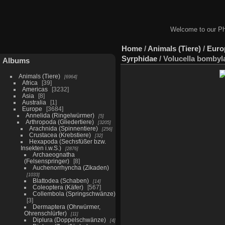
Welcome to our Ph
Home
/
Animals (Tiere)
/
Euro
Syrphidae
/
Volucella bombyl
Albums
Animals (Tiere)
6964
Africa
39
Americas
3232
Asia
8
Australia
1
Europe
3684
Annelida (Ringelwürmer)
5
Arthropoda (Gliedertiere)
3205
Arachnida (Spinnentiere)
256
Crustacea (Krebstiere)
32
Hexapoda (Sechsfüßer bzw.
Insekten i.w.S.)
2876
Archaeognatha
(Felsenspringer)
8
Auchenorrhyncha (Zikaden)
1033
Blattodea (Schaben)
14
Coleoptera (Käfer)
567
Collembola (Springschwänze)
3
Dermaptera (Ohrwürmer,
Ohrenschlürfer)
11
Diplura (Doppelschwänze)
4