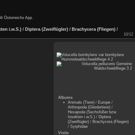
lt Österreichs App
.
en i.w.S.)
/
Diptera (Zweiflügler)
/
Brachycera (Fliegen)
/
10/12
Albums
Animals (Tiere)
/
Europe
/
Arthropoda (Gliedertiere)
/
Hexapoda (Sechsfüßer bzw.
Insekten i.w.S.)
/
Diptera
(Zweiflügler)
/
Brachycera (Fliegen)
/
Syrphidae
Visits