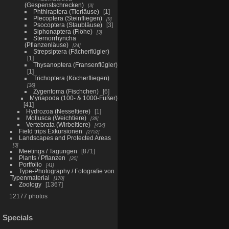
(Gespenstschrecken)
3
Phthiraptera (Tierläuse)
1
Plecoptera (Steinfliegen)
9
Psocoptera (Staubläuse)
3
Siphonaptera (Flöhe)
3
Sternorrhyncha
(Pflanzenläuse)
24
Strepsiptera (Fächerflügler)
1
Thysanoptera (Fransenflügler)
1
Trichoptera (Köcherfliegen)
36
Zygentoma (Fischchen)
6
Myriapoda (100- & 1000-Füßer)
41
Hydrozoa (Nesseltiere)
1
Mollusca (Weichtiere)
38
Vertebrata (Wirbeltiere)
434
Field trips Exkursionen
2752
Landscapes and Protected Areas
3
Meetings / Tagungen
871
Plants / Pflanzen
20
Portfolio
41
Type-Photography / Fotografie von
Typenmaterial
170
Zoology
1367
12177 photos
Specials