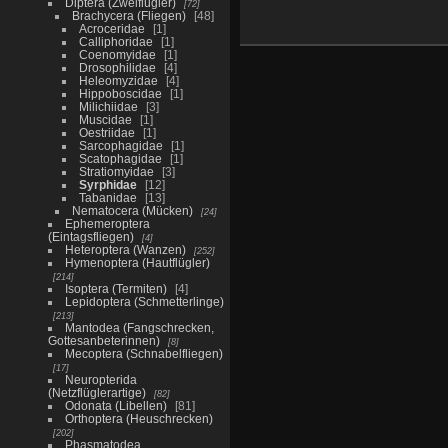
Diptera (Zweiflügler)
72
Brachycera (Fliegen)
48
Acroceridae
1
Calliphoridae
1
Coenomyidae
1
Drosophilidae
4
Heleomyzidae
4
Hippoboscidae
1
Milichiidae
3
Muscidae
1
Oestriidae
1
Sarcophagidae
1
Scatophagidae
1
Stratiomyidae
3
Syrphidae
12
Tabanidae
13
Nematocera (Mücken)
24
Ephemeroptera
(Eintagsfliegen)
4
Heteroptera (Wanzen)
252
Hymenoptera (Hautflügler)
214
Isoptera (Termiten)
4
Lepidoptera (Schmetterlinge)
213
Mantodea (Fangschrecken,
Gottesanbeterinnen)
8
Mecoptera (Schnabelfliegen)
17
Neuropterida
(Netzflüglerartige)
82
Odonata (Libellen)
81
Orthoptera (Heuschrecken)
202
Phasmatodea