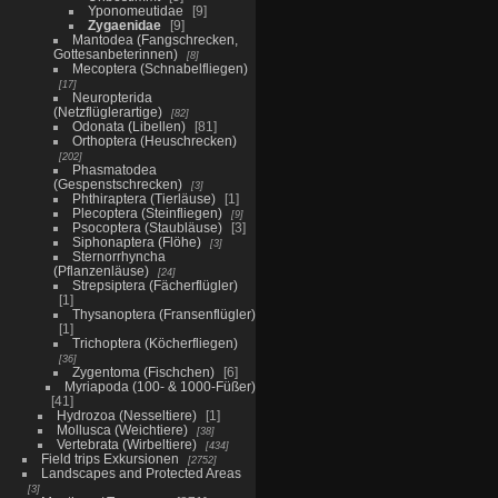
Yponomeutidae
9
Zygaenidae
9
Mantodea (Fangschrecken,
Gottesanbeterinnen)
8
Mecoptera (Schnabelfliegen)
17
Neuropterida
(Netzflüglerartige)
82
Odonata (Libellen)
81
Orthoptera (Heuschrecken)
202
Phasmatodea
(Gespenstschrecken)
3
Phthiraptera (Tierläuse)
1
Plecoptera (Steinfliegen)
9
Psocoptera (Staubläuse)
3
Siphonaptera (Flöhe)
3
Sternorrhyncha
(Pflanzenläuse)
24
Strepsiptera (Fächerflügler)
1
Thysanoptera (Fransenflügler)
1
Trichoptera (Köcherfliegen)
36
Zygentoma (Fischchen)
6
Myriapoda (100- & 1000-Füßer)
41
Hydrozoa (Nesseltiere)
1
Mollusca (Weichtiere)
38
Vertebrata (Wirbeltiere)
434
Field trips Exkursionen
2752
Landscapes and Protected Areas
3