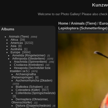
Kunzwe
Welcome to our Photo Gallery! Please also check
Home
/
Animals (Tiere)
/
Euro
Lepidoptera (Schmetterlinge)
Albums
Animals (Tiere)
6964
Africa
39
Americas
3232
Asia
8
Australia
1
Europe
3684
Annelida (Ringelwürmer)
5
Arthropoda (Gliedertiere)
3205
Arachnida (Spinnentiere)
256
Crustacea (Krebstiere)
32
Hexapoda (Sechsfüßer bzw.
Insekten i.w.S.)
2876
Archaeognatha
(Felsenspringer)
8
Auchenorrhyncha (Zikaden)
1033
Blattodea (Schaben)
14
Coleoptera (Käfer)
567
Collembola (Springschwänze)
3
Dermaptera (Ohrwürmer,
Ohrenschlürfer)
11
Diplura (Doppelschwänze)
4