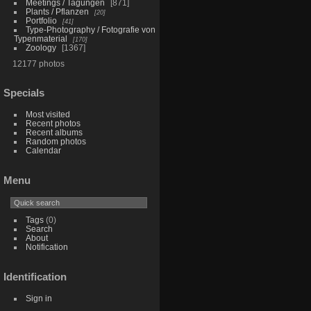
Meetings / Tagungen
871
Plants / Pflanzen
20
Portfolio
41
Type-Photography / Fotografie von
Typenmaterial
170
Zoology
1367
12177 photos
Specials
Most visited
Recent photos
Recent albums
Random photos
Calendar
Menu
Tags
(0)
Search
About
Notification
Identification
Sign in