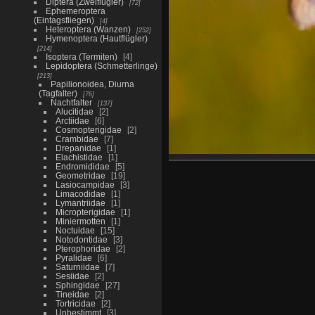
Diptera (Zweiflügler)
72
Ephemeroptera
(Eintagsfliegen)
4
Heteroptera (Wanzen)
252
Hymenoptera (Hautflügler)
214
Isoptera (Termiten)
4
Lepidoptera (Schmetterlinge)
213
Papilionoidea, Diurna
(Tagfalter)
76
Nachtfalter
137
Alucitidae
2
Arctiidae
6
Cosmopterigidae
2
Crambidae
7
Drepanidae
1
Elachistidae
1
Endromididae
5
Geometridae
19
Lasiocampidae
3
Limacodidae
1
Lymantriidae
1
Micropterigidae
1
Miniermotten
1
Noctuidae
15
Notodontidae
3
Pterophoridae
2
Pyralidae
6
Saturniidae
7
Sesiidae
2
Sphingidae
27
Tineidae
2
Tortricidae
2
Unbestimmt
3