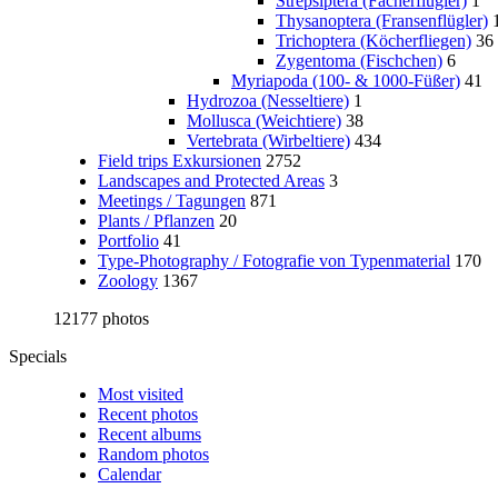
Strepsiptera (Fächerflügler)
1
Thysanoptera (Fransenflügler)
Trichoptera (Köcherfliegen)
36
Zygentoma (Fischchen)
6
Myriapoda (100- & 1000-Füßer)
41
Hydrozoa (Nesseltiere)
1
Mollusca (Weichtiere)
38
Vertebrata (Wirbeltiere)
434
Field trips Exkursionen
2752
Landscapes and Protected Areas
3
Meetings / Tagungen
871
Plants / Pflanzen
20
Portfolio
41
Type-Photography / Fotografie von Typenmaterial
170
Zoology
1367
12177 photos
Specials
Most visited
Recent photos
Recent albums
Random photos
Calendar