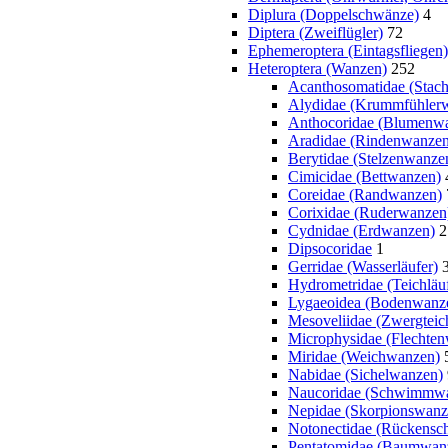
Diplura (Doppelschwänze)
4
Diptera (Zweiflügler)
72
Ephemeroptera (Eintagsfliegen)
Heteroptera (Wanzen)
252
Acanthosomatidae (Stac
Alydidae (Krummfühler
Anthocoridae (Blumenw
Aradidae (Rindenwanzen
Berytidae (Stelzenwanze
Cimicidae (Bettwanzen)
Coreidae (Randwanzen)
Corixidae (Ruderwanzen
Cydnidae (Erdwanzen)
2
Dipsocoridae
1
Gerridae (Wasserläufer)
Hydrometridae (Teichläuf
Lygaeoidea (Bodenwanze
Mesoveliidae (Zwergteich
Microphysidae (Flechte
Miridae (Weichwanzen)
Nabidae (Sichelwanzen)
Naucoridae (Schwimmw
Nepidae (Skorpionswanz
Notonectidae (Rückens
Pentatomidae (Baumwan