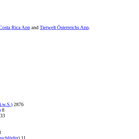
Costa Rica App
and
Tierwelt Österreichs App
.
.w.S.)
2876
)
8
33
3
schlürfer)
11