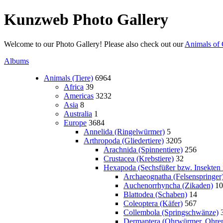
Kunzweb Photo Gallery
Welcome to our Photo Gallery! Please also check out our
Animals of 
Albums
Animals (Tiere)
6964
Africa
39
Americas
3232
Asia
8
Australia
1
Europe
3684
Annelida (Ringelwürmer)
5
Arthropoda (Gliedertiere)
3205
Arachnida (Spinnentiere)
256
Crustacea (Krebstiere)
32
Hexapoda (Sechsfüßer bzw. Insekten i
Archaeognatha (Felsenspringer
Auchenorrhyncha (Zikaden)
10
Blattodea (Schaben)
14
Coleoptera (Käfer)
567
Collembola (Springschwänze)
Dermaptera (Ohrwürmer, Ohren