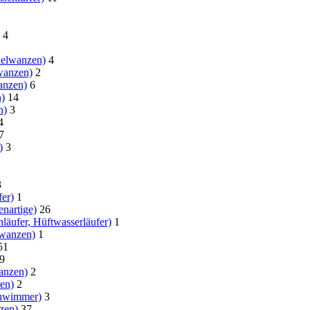
4
helwanzen)
4
wanzen)
2
anzen)
6
)
14
n)
3
4
7
)
3
3
er)
1
nartige)
26
läufer, Hüftwasserläufer)
1
nwanzen)
1
51
9
anzen)
2
en)
2
chwimmer)
3
zen)
37