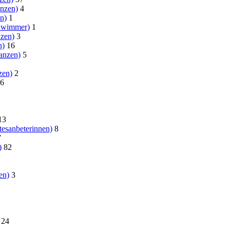
nzen)
4
n)
1
hwimmer)
1
nzen)
3
n)
16
anzen)
5
zen)
2
6
13
esanbeterinnen)
8
7
)
82
en)
3
24