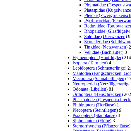
Phymatidae (Gespenstwa
Plataspidae (Kugelwanze
Pleidae (Zwergrückensc
Pyrrhocoridae (Feuerwa
Reduviidae (Raubwanze
Rhopalidae (Glasflügelw
Saldidae (Uferwanzen)
9
Scutelleridae (Schildwan
Tingidae (Netzwanzen)
2
Veliidae (Bachläufer)
3
Hymenoptera (Hautflügler)
214
Isoptera (Termiten)
4
Lepidoptera (Schmetterlinge)
2
Mantodea (Fangschrecken, Gott
Mecoptera (Schnabelfliegen)
1
Neuropterida (Netzflüglerartige
Odonata (Libellen)
81
Orthoptera (Heuschrecken)
202
Phasmatodea (Gespenstschreck
Phthiraptera (Tierläuse)
1
Plecoptera (Steinfliegen)
9
Psocoptera (Staubläuse)
3
Siphonaptera (Flöhe)
3
Sternorrhyncha (Pflanzenläuse)