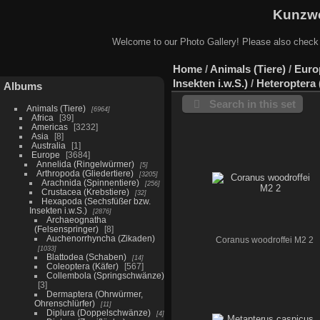
Kunzwe
Welcome to our Photo Gallery! Please also check
Home
/
Animals (Tiere)
/
Euro
Insekten i.w.S.)
/
Heteroptera
Albums
Search in this set
Animals (Tiere)
6964
Africa
39
Americas
3232
Asia
8
Australia
1
Europe
3684
Annelida (Ringelwürmer)
5
Arthropoda (Gliedertiere)
3205
Arachnida (Spinnentiere)
256
Crustacea (Krebstiere)
32
Hexapoda (Sechsfüßer bzw.
Insekten i.w.S.)
2876
Archaeognatha
(Felsenspringer)
8
Auchenorrhyncha (Zikaden)
Coranus woodroffei M2 2
1033
Blattodea (Schaben)
14
Coleoptera (Käfer)
567
Collembola (Springschwänze)
3
Dermaptera (Ohrwürmer,
Ohrenschlürfer)
11
Diplura (Doppelschwänze)
4