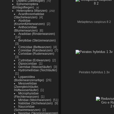
Diptera (Zweiflügler)
72
Ephemeroptera
(Eintagsfliegen)
4
Heteroptera (Wanzen)
252
Acanthosomatidae
(Stachelwanzen)
4
Alydidae
Metapterus caspicus 8 2
(Krummfühlerwanzen)
2
Anthocoridae
(Blumenwanzen)
6
Aradidae (Rindenwanzen)
14
Berytidae (Stelzenwanzen)
3
Cimicidae (Bettwanzen)
4
Coreidae (Randwanzen)
7
Corixidae (Ruderwanzen)
3
Cydnidae (Erdwanzen)
2
Dipsocoridae
1
Gerridae (Wasserläufer)
3
Hydrometridae (Teichläufer)
Peirates hybridus 1 3v
1
Lygaeoidea
(Bodenwanzenartige)
26
Mesoveliidae
(Zwergteichläufer,
Hüftwasserläufer)
1
Microphysidae
(Flechtenwanzen)
1
Miridae (Weichwanzen)
51
Nabidae (Sichelwanzen)
9
Naucoridae
(Schwimmwanzen)
2
Nepidae (Skorpionswanzen)