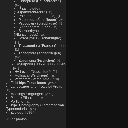
Orthoptera (Heuschrecken)
202
Phasmatodea
(Gespenstschrecken)
3
Phthiraptera (Tierläuse)
1
Plecoptera (Steinfliegen)
9
Psocoptera (Staubläuse)
3
Siphonaptera (Flöhe)
3
Sternorrhyncha
(Pflanzenläuse)
24
Strepsiptera (Fächerflügler)
1
Thysanoptera (Fransenflügler)
1
Trichoptera (Köcherfliegen)
36
Zygentoma (Fischchen)
6
Myriapoda (100- & 1000-Füßer)
41
Hydrozoa (Nesseltiere)
1
Mollusca (Weichtiere)
38
Vertebrata (Wirbeltiere)
434
Field trips Exkursionen
2752
Landscapes and Protected Areas
3
Meetings / Tagungen
871
Plants / Pflanzen
20
Portfolio
41
Type-Photography / Fotografie von
Typenmaterial
170
Zoology
1367
12177 photos