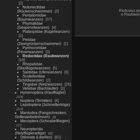
2
Notonectidae
Reduvius pe
(Rückenschwimmer)
3
e Raubwan
Pentatomidae
(Baumwanzen)
37
Phymatidae
(Gespenstwanzen)
4
Plataspidae (Kugelwanzen)
1
Pleidae
(Zwergrückenschwimmer)
1
Pyrrhocoridae
(Feuerwanzen)
3
Reduviidae (Raubwanzen)
16
Rhopalidae
(Glasflügelwanzen)
5
Saldidae (Uferwanzen)
9
Scutelleridae
(Schildwanzen)
2
Tingidae (Netzwanzen)
26
Veliidae (Bachläufer)
3
Hymenoptera (Hautflügler)
214
Isoptera (Termiten)
4
Lepidoptera (Schmetterlinge)
213
Mantodea (Fangschrecken,
Gottesanbeterinnen)
8
Mecoptera (Schnabelfliegen)
17
Neuropterida
(Netzflüglerartige)
82
Odonata (Libellen)
81