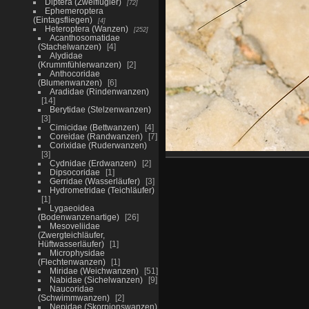
Diptera (Zweiflügler)
72
Ephemeroptera
(Eintagsfliegen)
4
Heteroptera (Wanzen)
252
Acanthosomatidae
(Stachelwanzen)
4
Alydidae
(Krummfühlerwanzen)
2
Anthocoridae
(Blumenwanzen)
6
Aradidae (Rindenwanzen)
14
Berytidae (Stelzenwanzen)
3
Cimicidae (Bettwanzen)
4
Coreidae (Randwanzen)
7
Corixidae (Ruderwanzen)
3
Cydnidae (Erdwanzen)
2
Dipsocoridae
1
Gerridae (Wasserläufer)
3
Hydrometridae (Teichläufer)
1
Lygaeoidea
(Bodenwanzenartige)
26
Mesoveliidae
(Zwergteichläufer,
Hüftwasserläufer)
1
Microphysidae
(Flechtenwanzen)
1
Miridae (Weichwanzen)
51
Nabidae (Sichelwanzen)
9
Naucoridae
(Schwimmwanzen)
2
Nepidae (Skorpionswanzen)