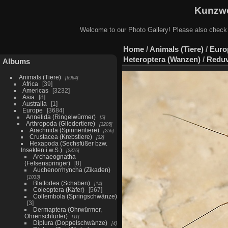
Kunzwe
Welcome to our Photo Gallery! Please also check
Home
/
Animals (Tiere)
/
Euro
Heteroptera (Wanzen)
/
Reduv
Albums
Animals (Tiere)
6964
Africa
39
Americas
3232
Asia
8
Australia
1
Europe
3684
Annelida (Ringelwürmer)
5
Arthropoda (Gliedertiere)
3205
Arachnida (Spinnentiere)
256
Crustacea (Krebstiere)
32
Hexapoda (Sechsfüßer bzw.
Insekten i.w.S.)
2876
Archaeognatha
(Felsenspringer)
8
Auchenorrhyncha (Zikaden)
1033
Blattodea (Schaben)
14
Coleoptera (Käfer)
567
Collembola (Springschwänze)
3
Dermaptera (Ohrwürmer,
Ohrenschlürfer)
11
Diplura (Doppelschwänze)
4