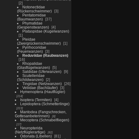
2
Notonectidae
(Rückenschwimmer)
3
Pentatomidae
(Baumwanzen)
37
Phymatidae
(Gespenstwanzen)
4
Plataspidae (Kugelwanzen)
1
Pleidae
(Zwergrückenschwimmer)
1
Pyrrhocoridae
(Feuerwanzen)
3
Reduviidae (Raubwanzen)
16
Rhopalidae
(Glasflügelwanzen)
5
Saldidae (Uferwanzen)
9
Scutelleridae
(Schildwanzen)
2
Tingidae (Netzwanzen)
26
Veliidae (Bachläufer)
3
Hymenoptera (Hautflügler)
214
Isoptera (Termiten)
4
Lepidoptera (Schmetterlinge)
213
Mantodea (Fangschrecken,
Gottesanbeterinnen)
8
Mecoptera (Schnabelfliegen)
17
Neuropterida
(Netzflüglerartige)
82
Odonata (Libellen)
81