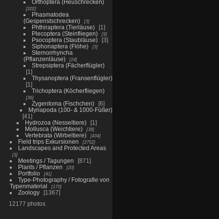
Orthoptera (Heuschrecken)
202
Phasmatodea
(Gespenstschrecken)
3
Phthiraptera (Tierläuse)
1
Plecoptera (Steinfliegen)
9
Psocoptera (Staubläuse)
3
Siphonaptera (Flöhe)
3
Sternorrhyncha
(Pflanzenläuse)
24
Strepsiptera (Fächerflügler)
1
Thysanoptera (Fransenflügler)
1
Trichoptera (Köcherfliegen)
36
Zygentoma (Fischchen)
6
Myriapoda (100- & 1000-Füßer)
41
Hydrozoa (Nesseltiere)
1
Mollusca (Weichtiere)
38
Vertebrata (Wirbeltiere)
434
Field trips Exkursionen
2752
Landscapes and Protected Areas
3
Meetings / Tagungen
871
Plants / Pflanzen
20
Portfolio
41
Type-Photography / Fotografie von
Typenmaterial
170
Zoology
1367
12177 photos