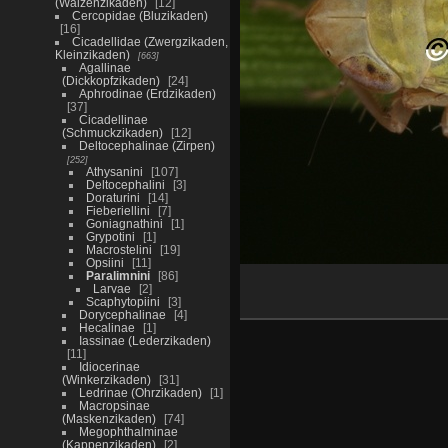
(Walzenzikaden)
12
Cercopidae (Bluzikaden)
16
Cicadellidae (Zwergzikaden,
Kleinzikaden)
663
Agallinae
(Dickkopfzikaden)
24
Aphrodinae (Erdzikaden)
37
Cicadellinae
(Schmuckzikaden)
12
Deltocephalinae (Zirpen)
252
Athysanini
107
Deltocephalini
3
Doraturini
14
Fieberiellini
7
Goniagnathini
1
Grypotini
1
Macrostelini
19
Opsiini
11
Paralimnini
86
Larvae
2
Scaphytopiini
3
Dorycephalinae
4
Hecalinae
1
Iassinae (Lederzikaden)
11
Idiocerinae
(Winkerzikaden)
31
Ledrinae (Ohrzikaden)
1
Macropsinae
(Maskenzikaden)
74
Megophthalminae
(Kappenzikaden)
2