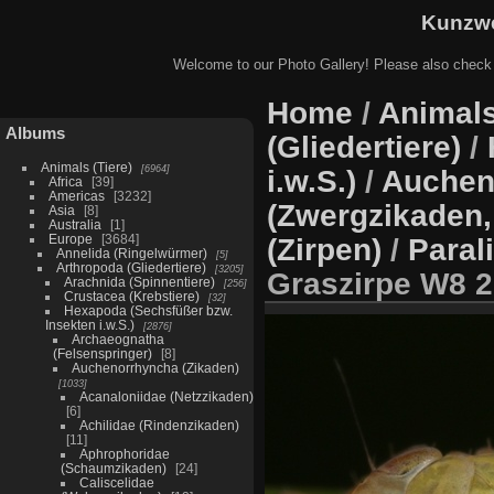
Kunzwe
Welcome to our Photo Gallery! Please also check
Home
/
Animals
Albums
(Gliedertiere)
/
Animals (Tiere)
6964
i.w.S.)
/
Auchen
Africa
39
Americas
3232
(Zwergzikaden,
Asia
8
Australia
1
Europe
3684
(Zirpen)
/
Paral
Annelida (Ringelwürmer)
5
Arthropoda (Gliedertiere)
3205
Graszirpe W8 2
Arachnida (Spinnentiere)
256
Crustacea (Krebstiere)
32
Hexapoda (Sechsfüßer bzw.
Insekten i.w.S.)
2876
Archaeognatha
(Felsenspringer)
8
Auchenorrhyncha (Zikaden)
1033
Acanaloniidae (Netzzikaden)
6
Achilidae (Rindenzikaden)
11
Aphrophoridae
(Schaumzikaden)
24
Caliscelidae