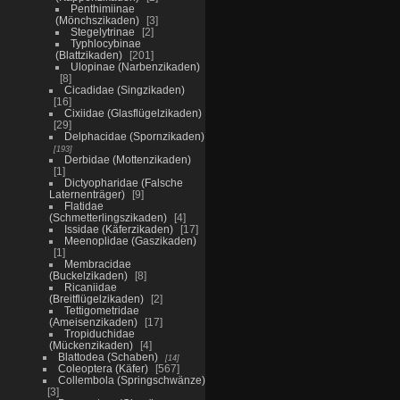
Penthimiinae
(Mönchszikaden)
3
Stegelytrinae
2
Typhlocybinae
(Blattzikaden)
201
Ulopinae (Narbenzikaden)
8
Cicadidae (Singzikaden)
16
Cixiidae (Glasflügelzikaden)
29
Delphacidae (Spornzikaden)
193
Derbidae (Mottenzikaden)
1
Dictyopharidae (Falsche
Laternenträger)
9
Flatidae
(Schmetterlingszikaden)
4
Issidae (Käferzikaden)
17
Meenoplidae (Gaszikaden)
1
Membracidae
(Buckelzikaden)
8
Ricaniidae
(Breitflügelzikaden)
2
Tettigometridae
(Ameisenzikaden)
17
Tropiduchidae
(Mückenzikaden)
4
Blattodea (Schaben)
14
Coleoptera (Käfer)
567
Collembola (Springschwänze)
3