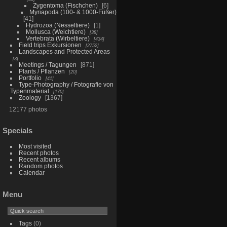
Zygentoma (Fischchen)
6
Myriapoda (100- & 1000-Füßer)
41
Hydrozoa (Nesseltiere)
1
Mollusca (Weichtiere)
38
Vertebrata (Wirbeltiere)
434
Field trips Exkursionen
2752
Landscapes and Protected Areas
3
Meetings / Tagungen
871
Plants / Pflanzen
20
Portfolio
41
Type-Photography / Fotografie von
Typenmaterial
170
Zoology
1367
12177 photos
Specials
Most visited
Recent photos
Recent albums
Random photos
Calendar
Menu
Tags
(0)