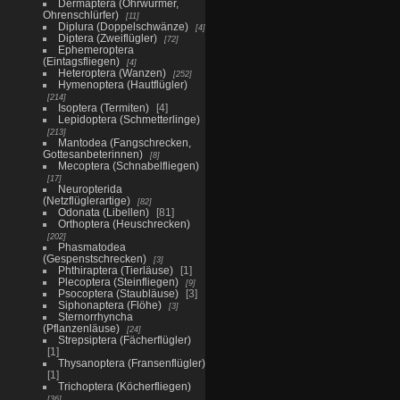
Dermaptera (Ohrwürmer,
Ohrenschlürfer)
11
Diplura (Doppelschwänze)
4
Diptera (Zweiflügler)
72
Ephemeroptera
(Eintagsfliegen)
4
Heteroptera (Wanzen)
252
Hymenoptera (Hautflügler)
214
Isoptera (Termiten)
4
Lepidoptera (Schmetterlinge)
213
Mantodea (Fangschrecken,
Gottesanbeterinnen)
8
Mecoptera (Schnabelfliegen)
17
Neuropterida
(Netzflüglerartige)
82
Odonata (Libellen)
81
Orthoptera (Heuschrecken)
202
Phasmatodea
(Gespenstschrecken)
3
Phthiraptera (Tierläuse)
1
Plecoptera (Steinfliegen)
9
Psocoptera (Staubläuse)
3
Siphonaptera (Flöhe)
3
Sternorrhyncha
(Pflanzenläuse)
24
Strepsiptera (Fächerflügler)
1
Thysanoptera (Fransenflügler)
1
Trichoptera (Köcherfliegen)
36