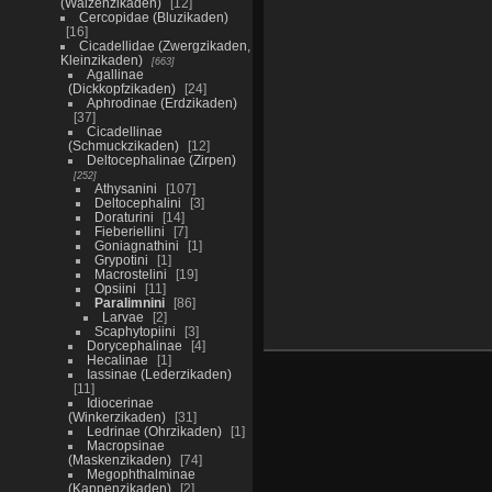
(Walzenzikaden)
12
Cercopidae (Bluzikaden)
16
Cicadellidae (Zwergzikaden,
Kleinzikaden)
663
Agallinae
(Dickkopfzikaden)
24
Aphrodinae (Erdzikaden)
37
Cicadellinae
(Schmuckzikaden)
12
Deltocephalinae (Zirpen)
252
Athysanini
107
Deltocephalini
3
Doraturini
14
Fieberiellini
7
Goniagnathini
1
Grypotini
1
Macrostelini
19
Opsiini
11
Paralimnini
86
Larvae
2
Scaphytopiini
3
Dorycephalinae
4
Hecalinae
1
Iassinae (Lederzikaden)
11
Idiocerinae
(Winkerzikaden)
31
Ledrinae (Ohrzikaden)
1
Macropsinae
(Maskenzikaden)
74
Megophthalminae
(Kappenzikaden)
2