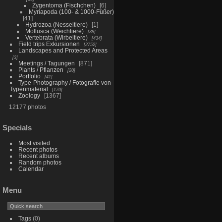
Zygentoma (Fischchen)
6
Myriapoda (100- & 1000-Füßer)
41
Hydrozoa (Nesseltiere)
1
Mollusca (Weichtiere)
38
Vertebrata (Wirbeltiere)
434
Field trips Exkursionen
2752
Landscapes and Protected Areas
3
Meetings / Tagungen
871
Plants / Pflanzen
20
Portfolio
41
Type-Photography / Fotografie von
Typenmaterial
170
Zoology
1367
12177 photos
Specials
Most visited
Recent photos
Recent albums
Random photos
Calendar
Menu
Tags
(0)