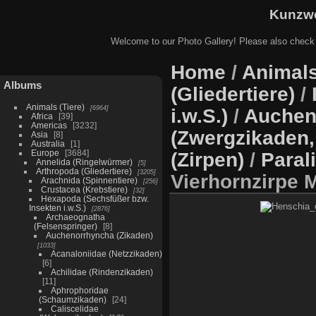
Kunzwe
Welcome to our Photo Gallery! Please also check
Home
/
Animals
Albums
(Gliedertiere)
/
Animals (Tiere)
6964
i.w.S.)
/
Auchen
Africa
39
Americas
3232
(Zwergzikaden,
Asia
8
Australia
1
Europe
3684
(Zirpen)
/
Paral
Annelida (Ringelwürmer)
5
Arthropoda (Gliedertiere)
3205
Vierhornzirpe 
Arachnida (Spinnentiere)
256
Crustacea (Krebstiere)
32
Hexapoda (Sechsfüßer bzw.
Insekten i.w.S.)
2876
Archaeognatha
(Felsenspringer)
8
Auchenorrhyncha (Zikaden)
1033
Acanaloniidae (Netzzikaden)
6
Achilidae (Rindenzikaden)
11
Aphrophoridae
(Schaumzikaden)
24
Caliscelidae