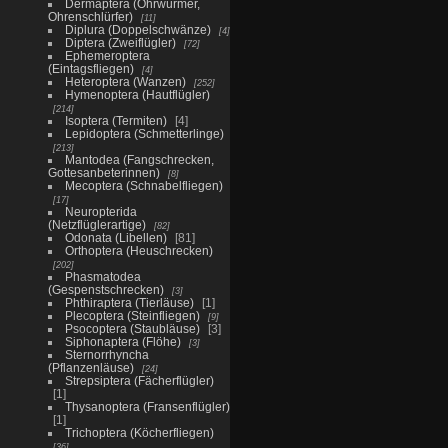
Dermaptera (Ohrwürmer,
Ohrenschlürfer)
11
Diplura (Doppelschwänze)
4
Diptera (Zweiflügler)
72
Ephemeroptera
(Eintagsfliegen)
4
Heteroptera (Wanzen)
252
Hymenoptera (Hautflügler)
214
Isoptera (Termiten)
4
Lepidoptera (Schmetterlinge)
213
Mantodea (Fangschrecken,
Gottesanbeterinnen)
8
Mecoptera (Schnabelfliegen)
17
Neuropterida
(Netzflüglerartige)
82
Odonata (Libellen)
81
Orthoptera (Heuschrecken)
202
Phasmatodea
(Gespenstschrecken)
3
Phthiraptera (Tierläuse)
1
Plecoptera (Steinfliegen)
9
Psocoptera (Staubläuse)
3
Siphonaptera (Flöhe)
3
Sternorrhyncha
(Pflanzenläuse)
24
Strepsiptera (Fächerflügler)
1
Thysanoptera (Fransenflügler)
1
Trichoptera (Köcherfliegen)
36