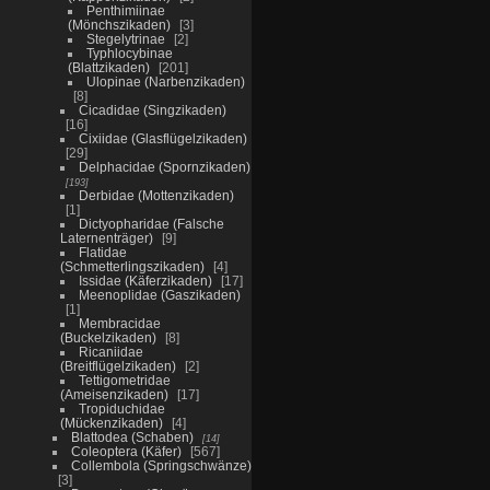
Penthimiinae
(Mönchszikaden)
3
Stegelytrinae
2
Typhlocybinae
(Blattzikaden)
201
Ulopinae (Narbenzikaden)
8
Cicadidae (Singzikaden)
16
Cixiidae (Glasflügelzikaden)
29
Delphacidae (Spornzikaden)
193
Derbidae (Mottenzikaden)
1
Dictyopharidae (Falsche
Laternenträger)
9
Flatidae
(Schmetterlingszikaden)
4
Issidae (Käferzikaden)
17
Meenoplidae (Gaszikaden)
1
Membracidae
(Buckelzikaden)
8
Ricaniidae
(Breitflügelzikaden)
2
Tettigometridae
(Ameisenzikaden)
17
Tropiduchidae
(Mückenzikaden)
4
Blattodea (Schaben)
14
Coleoptera (Käfer)
567
Collembola (Springschwänze)
3