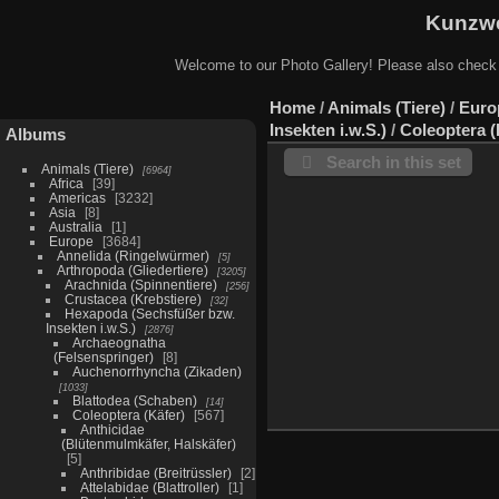
Kunzwe
Welcome to our Photo Gallery! Please also check
Home
/
Animals (Tiere)
/
Euro
Insekten i.w.S.)
/
Coleoptera (
Albums
Search in this set
Animals (Tiere)
6964
Africa
39
Americas
3232
Asia
8
Australia
1
Europe
3684
Annelida (Ringelwürmer)
5
Arthropoda (Gliedertiere)
3205
Arachnida (Spinnentiere)
256
Crustacea (Krebstiere)
32
Hexapoda (Sechsfüßer bzw.
Insekten i.w.S.)
2876
Archaeognatha
(Felsenspringer)
8
Auchenorrhyncha (Zikaden)
1033
Blattodea (Schaben)
14
Coleoptera (Käfer)
567
Anthicidae
(Blütenmulmkäfer, Halskäfer)
5
Anthribidae (Breitrüssler)
2
Attelabidae (Blattroller)
1