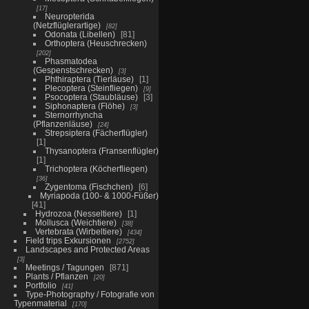
17
Neuropterida
(Netzflüglerartige)
82
Odonata (Libellen)
81
Orthoptera (Heuschrecken)
202
Phasmatodea
(Gespenstschrecken)
3
Phthiraptera (Tierläuse)
1
Plecoptera (Steinfliegen)
9
Psocoptera (Staubläuse)
3
Siphonaptera (Flöhe)
3
Sternorrhyncha
(Pflanzenläuse)
24
Strepsiptera (Fächerflügler)
1
Thysanoptera (Fransenflügler)
1
Trichoptera (Köcherfliegen)
36
Zygentoma (Fischchen)
6
Myriapoda (100- & 1000-Füßer)
41
Hydrozoa (Nesseltiere)
1
Mollusca (Weichtiere)
38
Vertebrata (Wirbeltiere)
434
Field trips Exkursionen
2752
Landscapes and Protected Areas
3
Meetings / Tagungen
871
Plants / Pflanzen
20
Portfolio
41
Type-Photography / Fotografie von
Typenmaterial
170