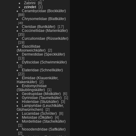
Zabrini
8
zzindet
1
Cerambycidae (Bockkäfer)
88
Chrysomelidae (Blattkäfer)
40
Cleridae (Buntkäfer)
17
Coccinellidae (Marienkäfer)
35
Curculionidae (Rüsselkäfer)
19
Dascillidae
(Moorweichkäfer)
2
Dermestidae (Speckkäfer)
13
Dytiscidae (Schwimmkäfer)
2
Elateridae (Schnellkäfer)
22
Elmidae (Klauenkäfer,
Hakenkäfer)
2
Endomychidae
(Stäublingskäfer)
1
Geotrupidae (Mistkäfer)
6
Gyrinidae (Taumelkäfer)
1
Histeridae (Stutzkäfer)
3
Lampyridae (Leuchtkäfer,
Glühwürmchen)
2
Lucanidae (Schröter)
8
Meloidae (Ölkäfer)
4
Mordellidae (Stachelkäfer)
1
Nosodendridae (Saftkäfer)
2