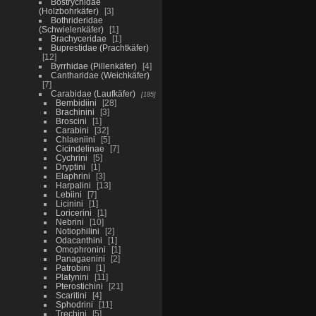
Bostrychidae
(Holzbohrkäfer)
3
Bothrideridae
(Schwielenkäfer)
1
Brachyceridae
1
Buprestidae (Prachtkäfer)
12
Byrrhidae (Pillenkäfer)
4
Cantharidae (Weichkäfer)
7
Carabidae (Laufkäfer)
185
Bembidiini
28
Brachinini
3
Broscini
1
Carabini
32
Chlaeniini
5
Cicindelinae
7
Cychrini
5
Dryptini
1
Elaphrini
3
Harpalini
13
Lebiini
7
Licinini
1
Loricerini
1
Nebrini
10
Notiophilini
2
Odacanthini
1
Omophronini
1
Panagaenini
2
Patrobini
1
Platynini
11
Pterostichini
21
Scaritini
4
Sphodrini
11
Trechini
5