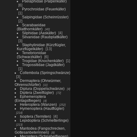
Pselaphidae (Palpenkäfer)
6
Pyrochroidae (Feuerkäfer)
1
Salpingidae (Scheinrüssler)
2
Scarabaeidae
(Blatthornkäfer)
40
Silphidae (Aaskäfer)
4
Silvanidae (Raubplattkäfer)
3
Staphylinidae (Kürzflügler,
Kurzflügelkäfer)
13
Tenebrionidae
(Schwarzkäfer)
6
Trogidae (Knochenkäfer)
1
Trogossitidae (Jagdkäfer)
1
Collembola (Springschwänze)
3
Dermaptera (Ohrwürmer,
Ohrenschlürfer)
11
Diplura (Doppelschwänze)
4
Diptera (Zweiflügler)
72
Ephemeroptera
(Eintagsfliegen)
4
Heteroptera (Wanzen)
252
Hymenoptera (Hautflügler)
214
Isoptera (Termiten)
4
Lepidoptera (Schmetterlinge)
213
Mantodea (Fangschrecken,
Gottesanbeterinnen)
8
Mecoptera (Schnabelfliegen)