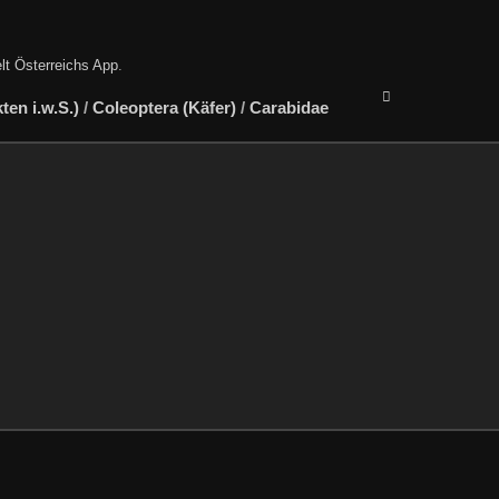
lt Österreichs App
.
en i.w.S.)
/
Coleoptera (Käfer)
/
Carabidae