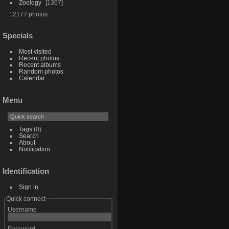
Zoology
1367
12177 photos
Specials
Most visited
Recent photos
Recent albums
Random photos
Calendar
Menu
Tags
(0)
Search
About
Notification
Identification
Sign in
Quick connect
Username
Password