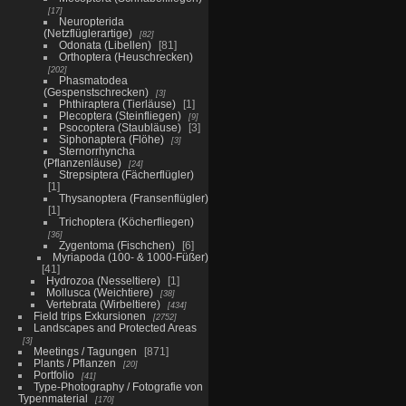
17
Neuropterida
(Netzflüglerartige)
82
Odonata (Libellen)
81
Orthoptera (Heuschrecken)
202
Phasmatodea
(Gespenstschrecken)
3
Phthiraptera (Tierläuse)
1
Plecoptera (Steinfliegen)
9
Psocoptera (Staubläuse)
3
Siphonaptera (Flöhe)
3
Sternorrhyncha
(Pflanzenläuse)
24
Strepsiptera (Fächerflügler)
1
Thysanoptera (Fransenflügler)
1
Trichoptera (Köcherfliegen)
36
Zygentoma (Fischchen)
6
Myriapoda (100- & 1000-Füßer)
41
Hydrozoa (Nesseltiere)
1
Mollusca (Weichtiere)
38
Vertebrata (Wirbeltiere)
434
Field trips Exkursionen
2752
Landscapes and Protected Areas
3
Meetings / Tagungen
871
Plants / Pflanzen
20
Portfolio
41
Type-Photography / Fotografie von
Typenmaterial
170