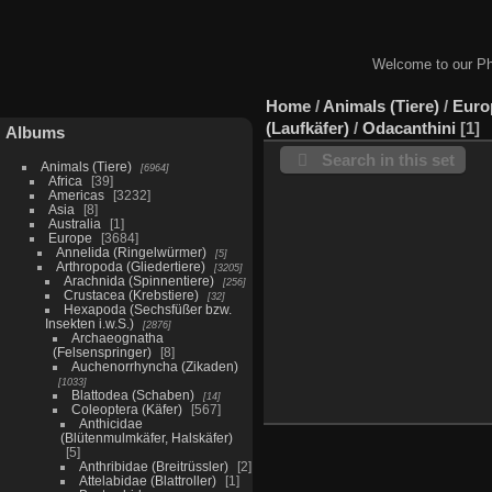
Welcome to our Ph
Home
/
Animals (Tiere)
/
Euro
(Laufkäfer)
/
Odacanthini
1
Albums
Search in this set
Animals (Tiere)
6964
Africa
39
Americas
3232
Asia
8
Australia
1
Europe
3684
Annelida (Ringelwürmer)
5
Arthropoda (Gliedertiere)
3205
Arachnida (Spinnentiere)
256
Crustacea (Krebstiere)
32
Hexapoda (Sechsfüßer bzw.
Insekten i.w.S.)
2876
Archaeognatha
(Felsenspringer)
8
Auchenorrhyncha (Zikaden)
1033
Blattodea (Schaben)
14
Coleoptera (Käfer)
567
Anthicidae
(Blütenmulmkäfer, Halskäfer)
5
Anthribidae (Breitrüssler)
2
Attelabidae (Blattroller)
1