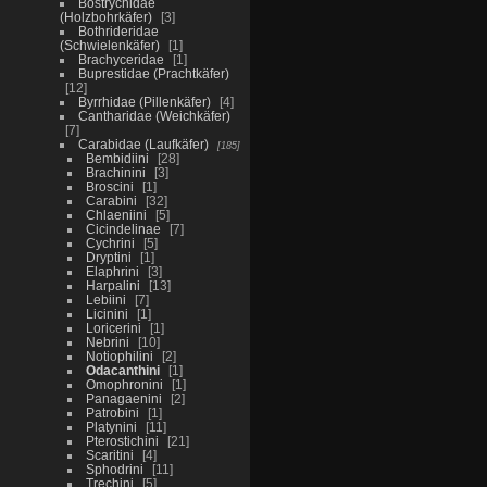
Bostrychidae
(Holzbohrkäfer)
3
Bothrideridae
(Schwielenkäfer)
1
Brachyceridae
1
Buprestidae (Prachtkäfer)
12
Byrrhidae (Pillenkäfer)
4
Cantharidae (Weichkäfer)
7
Carabidae (Laufkäfer)
185
Bembidiini
28
Brachinini
3
Broscini
1
Carabini
32
Chlaeniini
5
Cicindelinae
7
Cychrini
5
Dryptini
1
Elaphrini
3
Harpalini
13
Lebiini
7
Licinini
1
Loricerini
1
Nebrini
10
Notiophilini
2
Odacanthini
1
Omophronini
1
Panagaenini
2
Patrobini
1
Platynini
11
Pterostichini
21
Scaritini
4
Sphodrini
11
Trechini
5