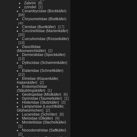
Zabrini
8
zzindet
1
Cerambycidae (Bockkäfer)
88
Chrysomelidae (Blattkäfer)
40
Cleridae (Buntkäfer)
17
Coccinellidae (Marienkäfer)
35
Curculionidae (Rüsselkäfer)
19
Dascillidae
(Moorweichkäfer)
2
Dermestidae (Speckkäfer)
13
Dytiscidae (Schwimmkäfer)
2
Elateridae (Schnellkäfer)
22
Elmidae (Klauenkäfer,
Hakenkäfer)
2
Endomychidae
(Stäublingskäfer)
1
Geotrupidae (Mistkäfer)
6
Gyrinidae (Taumelkäfer)
1
Histeridae (Stutzkäfer)
3
Lampyridae (Leuchtkäfer,
Glühwürmchen)
2
Lucanidae (Schröter)
8
Meloidae (Ölkäfer)
4
Mordellidae (Stachelkäfer)
1
Nosodendridae (Saftkäfer)
2