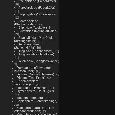
Pselaphidae (Palpenkäfer)
6
Pyrochroidae (Feuerkäfer)
1
Salpingidae (Scheinrüssler)
2
Scarabaeidae
(Blatthornkäfer)
40
Silphidae (Aaskäfer)
4
Silvanidae (Raubplattkäfer)
3
Staphylinidae (Kürzflügler,
Kurzflügelkäfer)
13
Tenebrionidae
(Schwarzkäfer)
6
Trogidae (Knochenkäfer)
1
Trogossitidae (Jagdkäfer)
1
Collembola (Springschwänze)
3
Dermaptera (Ohrwürmer,
Ohrenschlürfer)
11
Diplura (Doppelschwänze)
4
Diptera (Zweiflügler)
72
Ephemeroptera
(Eintagsfliegen)
4
Heteroptera (Wanzen)
252
Hymenoptera (Hautflügler)
214
Isoptera (Termiten)
4
Lepidoptera (Schmetterlinge)
213
Mantodea (Fangschrecken,
Gottesanbeterinnen)
8
Mecoptera (Schnabelfliegen)