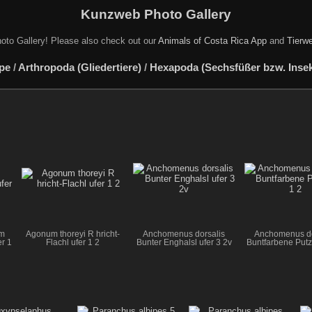
Kunzweb Photo Gallery
oto Gallery! Please also check out our
Animals of Costa Rica App
and
Tierwe
pe
/
Arthropoda (Gliedertiere)
/
Hexapoda (Sechsfüßer bzw. Insekt
m
Agonum thoreyi R hricht-
Anchomenus dorsalis
Anchomenus do
r 1
Flachl ufer 1 2
Bunter Enghalsl ufer 3 2v
Buntfarbene Putzl