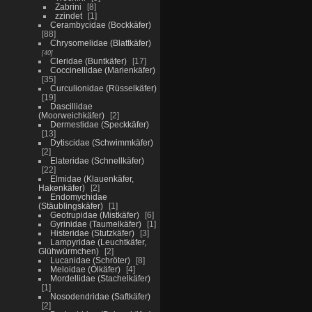
Zabrini
8
zzindet
1
Cerambycidae (Bockkäfer)
88
Chrysomelidae (Blattkäfer)
40
Cleridae (Buntkäfer)
17
Coccinellidae (Marienkäfer)
35
Curculionidae (Rüsselkäfer)
19
Dascillidae
(Moorweichkäfer)
2
Dermestidae (Speckkäfer)
13
Dytiscidae (Schwimmkäfer)
2
Elateridae (Schnellkäfer)
22
Elmidae (Klauenkäfer,
Hakenkäfer)
2
Endomychidae
(Stäublingskäfer)
1
Geotrupidae (Mistkäfer)
6
Gyrinidae (Taumelkäfer)
1
Histeridae (Stutzkäfer)
3
Lampyridae (Leuchtkäfer,
Glühwürmchen)
2
Lucanidae (Schröter)
8
Meloidae (Ölkäfer)
4
Mordellidae (Stachelkäfer)
1
Nosodendridae (Saftkäfer)
2