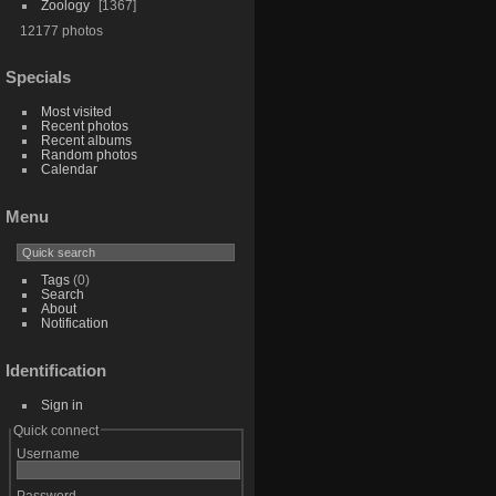
Zoology
1367
12177 photos
Specials
Most visited
Recent photos
Recent albums
Random photos
Calendar
Menu
Tags
(0)
Search
About
Notification
Identification
Sign in
Quick connect
Username
Password