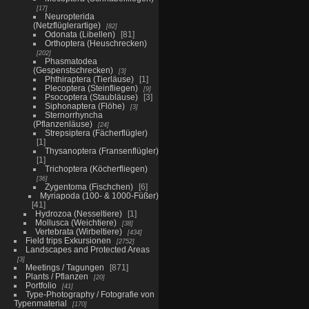
17
Neuropterida
(Netzflüglerartige)
82
Odonata (Libellen)
81
Orthoptera (Heuschrecken)
202
Phasmatodea
(Gespenstschrecken)
3
Phthiraptera (Tierläuse)
1
Plecoptera (Steinfliegen)
9
Psocoptera (Staubläuse)
3
Siphonaptera (Flöhe)
3
Sternorrhyncha
(Pflanzenläuse)
24
Strepsiptera (Fächerflügler)
1
Thysanoptera (Fransenflügler)
1
Trichoptera (Köcherfliegen)
36
Zygentoma (Fischchen)
6
Myriapoda (100- & 1000-Füßer)
41
Hydrozoa (Nesseltiere)
1
Mollusca (Weichtiere)
38
Vertebrata (Wirbeltiere)
434
Field trips Exkursionen
2752
Landscapes and Protected Areas
3
Meetings / Tagungen
871
Plants / Pflanzen
20
Portfolio
41
Type-Photography / Fotografie von
Typenmaterial
170