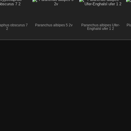
aphus obscurus 7
Paranchus albipes 5 2v
Paranchus albipes Ufer-
Pl
2
Enghalsl ufer 1 2