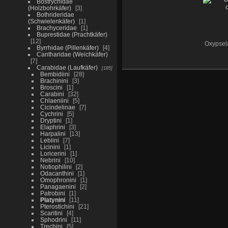
Bostrychidae
(Holzbohrkäfer)
3
Bothrideridae
(Schwielenkäfer)
1
Brachyceridae
1
Buprestidae (Prachtkäfer)
12
Oxypsel
Byrrhidae (Pillenkäfer)
4
Cantharidae (Weichkäfer)
7
Carabidae (Laufkäfer)
185
Bembidiini
28
Brachinini
3
Broscini
1
Carabini
32
Chlaeniini
5
Cicindelinae
7
Cychrini
5
Dryptini
1
Elaphrini
3
Harpalini
13
Lebiini
7
Licinini
1
Loricerini
1
Nebrini
10
Notiophilini
2
Odacanthini
1
Omophronini
1
Panagaenini
2
Patrobini
1
Platynini
11
Pterostichini
21
Scaritini
4
Sphodrini
11
Trechini
5