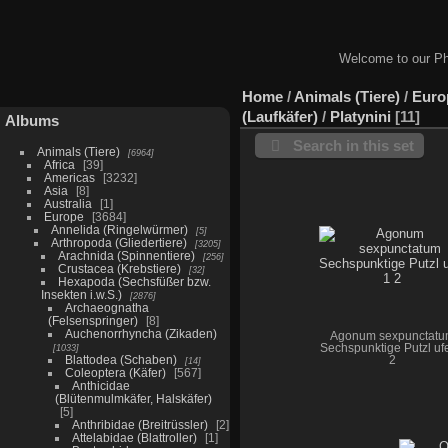
Welcome to our Ph
Home
/
Animals (Tiere)
/
Euro
(Laufkäfer)
/
Platynini
11
Albums
Search in this set
Animals (Tiere)
6964
Africa
39
Americas
3232
Asia
8
Australia
1
Europe
3684
Annelida (Ringelwürmer)
5
Arthropoda (Gliedertiere)
3205
Arachnida (Spinnentiere)
256
Crustacea (Krebstiere)
32
Hexapoda (Sechsfüßer bzw.
Insekten i.w.S.)
2876
Archaeognatha
(Felsenspringer)
8
Auchenorrhyncha (Zikaden)
Agonum sexpunctatu
1033
Sechspunktige Putzl ufe
Blattodea (Schaben)
2
14
Coleoptera (Käfer)
567
Anthicidae
(Blütenmulmkäfer, Halskäfer)
5
Anthribidae (Breitrüssler)
2
Attelabidae (Blattroller)
1