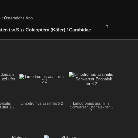
lt Österreichs App
.
en i.w.S.)
/
Coleoptera (Käfer)
/
Carabidae
rsalis
Limodromus assimilis 5 2
Limodromus assimilis
 ufer 1 2
Schwarzer Enghalsk fer 6
2