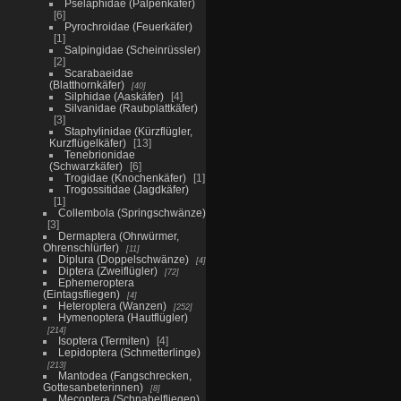
Pselaphidae (Palpenkäfer)
6
Pyrochroidae (Feuerkäfer)
1
Salpingidae (Scheinrüssler)
2
Scarabaeidae
(Blatthornkäfer)
40
Silphidae (Aaskäfer)
4
Silvanidae (Raubplattkäfer)
3
Staphylinidae (Kürzflügler,
Kurzflügelkäfer)
13
Tenebrionidae
(Schwarzkäfer)
6
Trogidae (Knochenkäfer)
1
Trogossitidae (Jagdkäfer)
1
Collembola (Springschwänze)
3
Dermaptera (Ohrwürmer,
Ohrenschlürfer)
11
Diplura (Doppelschwänze)
4
Diptera (Zweiflügler)
72
Ephemeroptera
(Eintagsfliegen)
4
Heteroptera (Wanzen)
252
Hymenoptera (Hautflügler)
214
Isoptera (Termiten)
4
Lepidoptera (Schmetterlinge)
213
Mantodea (Fangschrecken,
Gottesanbeterinnen)
8
Mecoptera (Schnabelfliegen)